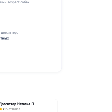
мый возраст собак:
догситтера:
отных
Догситтер Наталья П.
5
15 отзывов