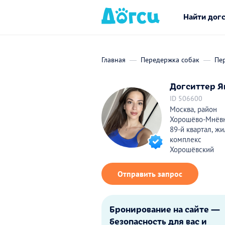
Найти дог
Главная
Передержка собак
Пе
Догситтер Я
ID 506600
Москва, район
Хорошёво-Мнёвн
89-й квартал, ж
комплекс
Хорошёвский
Отправить запрос
Бронирование на сайте —
безопасность для вас и