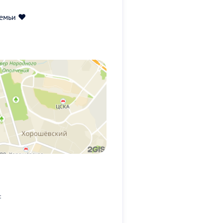
емьи ❤️
: