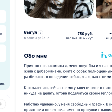
Выгул
?
750 руб.
+
ля
в вашем районе
первые 30 минут
+ ещ
Обо мне
Оп
Приятно познакомиться, меня зовут Яна и я наст
жила с доберманами, считаю собак полноценным
ы
разбираюсь в поведении собак, знаю, как с ними
ия.
К сожалению, сейчас не могу завести своего пит
никуда не делать. Готова поделиться своим тепл
Работаю удаленно, у меня свободный график. В к
приятное и полезное, а именно прогулки с ваши