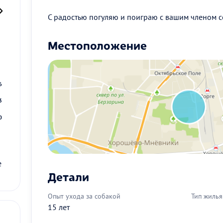
С радостью погуляю и поиграю с вашим членом с
Местоположение
2
9
6
3
0
е
Детали
Опыт ухода за собакой
Тип жилья
15 лет