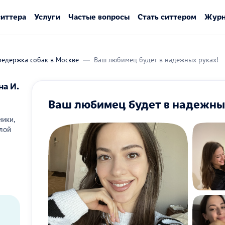
ситтера
Услуги
Частые вопросы
Стать ситтером
Журн
редержка собак в Москве
Ваш любимец будет в надежных руках!
на И.
Ваш любимец будет в надежны
ики,
илой