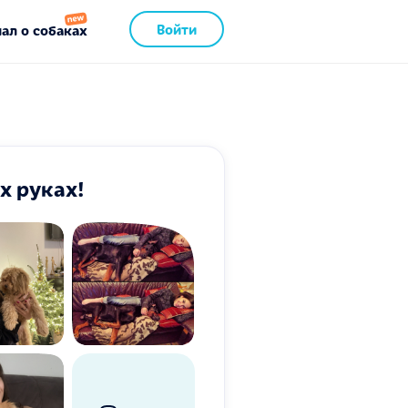
Войти
ал о собаках
х руках!