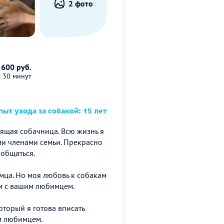
2 фото
 600 руб.
е 30 минут
ыт ухода за собакой: 15 лет
оящая собачница. Всю жизнь я
и членами семьи. Прекрасно
 общаться.
омца. Но моя любовь к собакам
ом с вашим любимцем.
оторый я готова вписать
м любимцем.