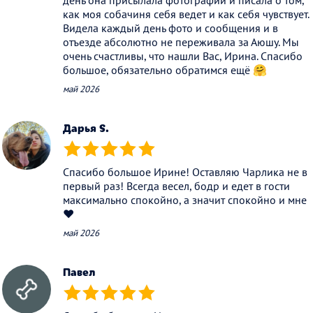
день она присылала фотографии и писала о том,
как моя собачиня себя ведет и как себя чувствует.
Видела каждый день фото и сообщения и в
отъезде абсолютно не переживала за Аюшу. Мы
очень счастливы, что нашли Вас, Ирина. Спасибо
большое, обязательно обратимся ещё 🤗
май 2026
Дарья S.
(*)
(*)
(*)
(*)
(*)
Спасибо большое Ирине! Оставляю Чарлика не в
первый раз! Всегда весел, бодр и едет в гости
максимально спокойно, а значит спокойно и мне
❤️
май 2026
Павел
(*)
(*)
(*)
(*)
(*)