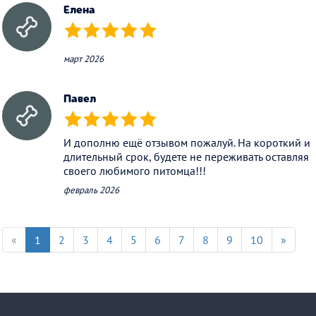
Елена
(*)
(*)
(*)
(*)
(*)
март 2026
Павел
(*)
(*)
(*)
(*)
(*)
И дополню ещё отзывом пожалуй. На короткий и
длительный срок, будете не переживать оставляя
своего любимого питомца!!!
февраль 2026
«
1
2
3
4
5
6
7
8
9
10
»