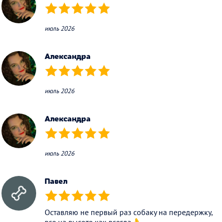
(*)
(*)
(*)
(*)
(*)
июль 2026
Александра
(*)
(*)
(*)
(*)
(*)
июль 2026
Александра
(*)
(*)
(*)
(*)
(*)
июль 2026
Павел
(*)
(*)
(*)
(*)
(*)
Оставляю не первый раз собаку на передержку,