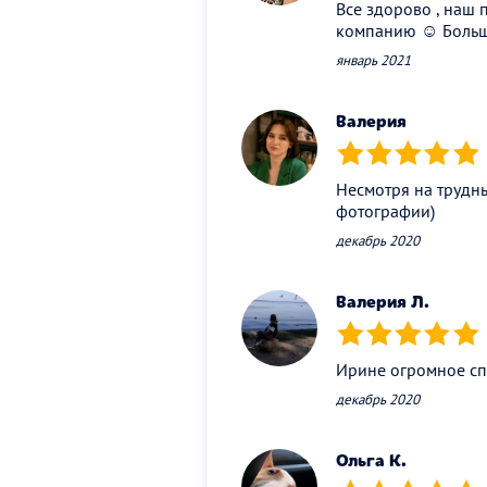
Все здорово , наш 
компанию ☺️ Больш
январь 2021
Валерия
(*)
(*)
(*)
(*)
(*)
Несмотря на трудн
фотографии)
декабрь 2020
Валерия Л.
(*)
(*)
(*)
(*)
(*)
Ирине огромное спа
декабрь 2020
Ольга К.