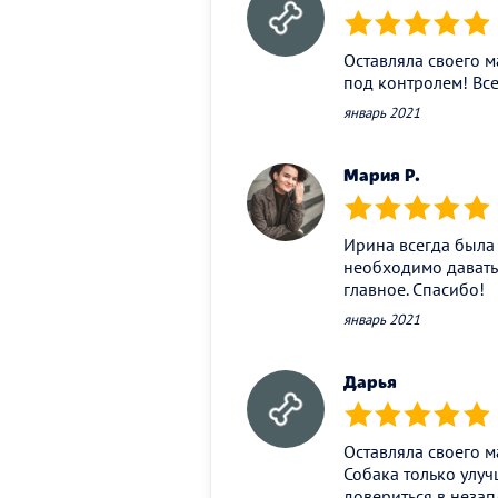
(*)
(*)
(*)
(*)
(*)
Оставляла своего м
под контролем! Все
январь 2021
Мария Р.
(*)
(*)
(*)
(*)
(*)
Ирина всегда была 
необходимо давать 
главное. Спасибо!
январь 2021
Дарья
(*)
(*)
(*)
(*)
(*)
Оставляла своего м
Собака только улуч
довериться в неза