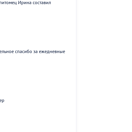
А питомец Ирина составил
дельное спасибо за ежедневные
ер