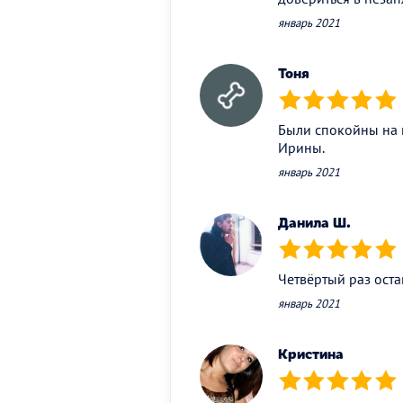
январь 2021
Тоня
(*)
(*)
(*)
(*)
(*)
Были спокойны на п
Ирины.
январь 2021
Данила Ш.
(*)
(*)
(*)
(*)
(*)
Четвёртый раз оста
январь 2021
Кристина
(*)
(*)
(*)
(*)
(*)