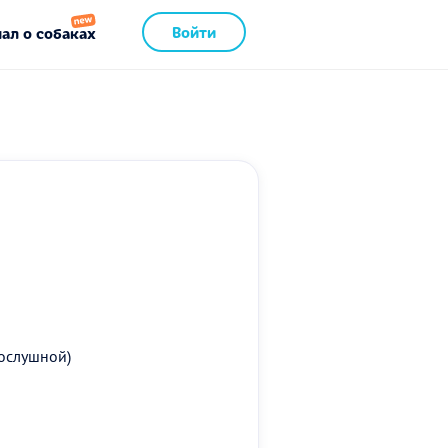
Войти
ал о собаках
послушной)