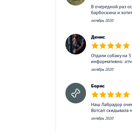
В очередной раз ос
барбоскина и хотит
октябрь 2020
Денис
(*)
(*)
(*)
(*)
(*)
Отдали собаку на 3
информативно: отч
октябрь 2020
Борис
(*)
(*)
(*)
(*)
(*)
Наш Лабрадор очен
Вотсап скидывала м
октябрь 2020