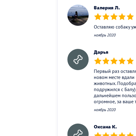
Валерия Л.
(*)
(*)
(*)
(*)
(*)
Оставляю собаку уж
ноябрь 2020
Дарья
(*)
(*)
(*)
(*)
(*)
Первый раз оставля
новом месте вдали 
животных. Подобра
подружился с Балу)
дальнейшем пользов
огромное, за ваше 
ноябрь 2020
Оксана К.