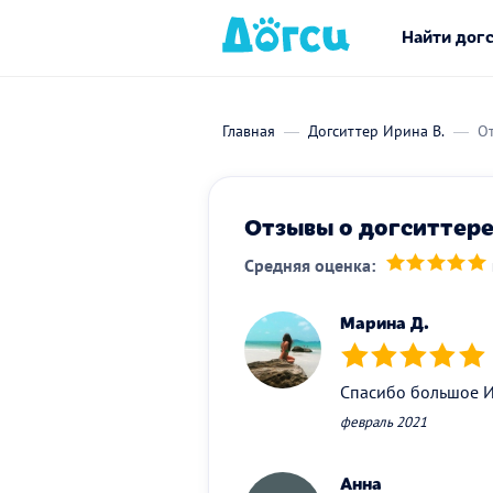
Найти дог
Главная
Догситтер Ирина В.
От
Отзывы о догситтере
Средняя оценка:
(*)
(*)
(*)
(*)
(*)
Марина Д.
(*)
(*)
(*)
(*)
(*)
Спасибо большое И
февраль 2021
Анна