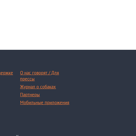
держке
О нас говорят / Для
прессы
Журнал о собаках
Партнеры
Мобильные приложения