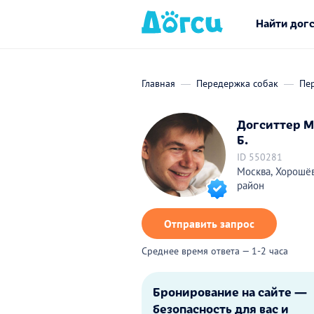
Найти дог
Главная
Передержка собак
Пе
Догситтер М
Б.
ID 550281
Москва, Хорошё
район
Отправить запрос
Среднее время ответа — 1-2 часа
Бронирование на сайте —
безопасность для вас и