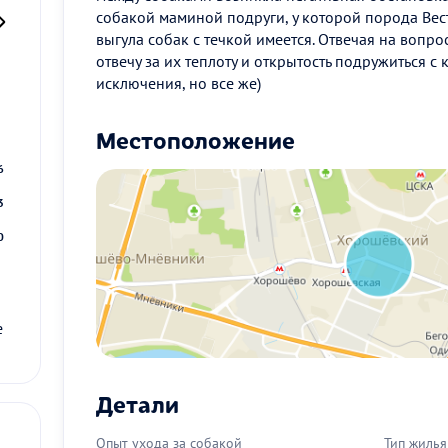
собакой маминой подруги, у которой порода Вес
выгула собак с течкой имеется. Отвечая на вопро
отвечу за их теплоту и открытость подружиться с
исключения, но все же)
2
Местоположение
9
6
3
0
е
Детали
Опыт ухода за собакой
Тип жилья