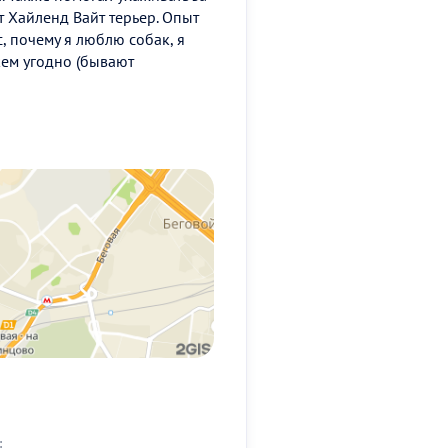
т Хайленд Вайт терьер. Опыт
с, почему я люблю собак, я
 кем угодно (бывают
: