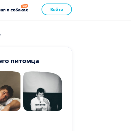
Войти
ал о собаках
а
его питомца