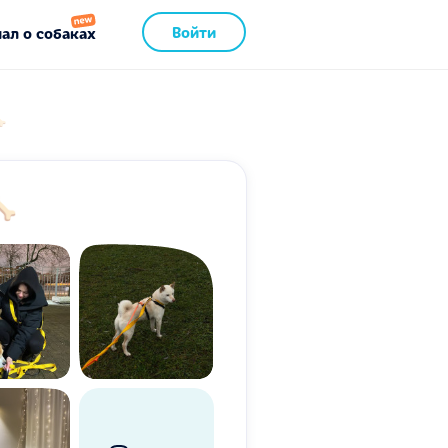
Войти
ал о собаках

🦴