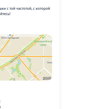
ки с той частотой, с которой
йтесь!
:
а