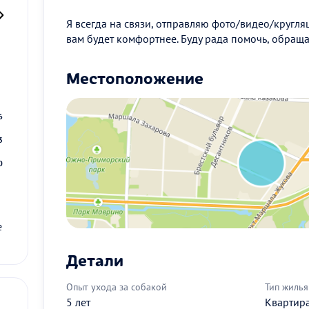
Я всегда на связи, отправляю фото/видео/кругляш
вам будет комфортнее. Буду рада помочь, обраща
2
Местоположение
9
6
3
0
е
Детали
Опыт ухода за собакой
Тип жилья
5 лет
Квартир