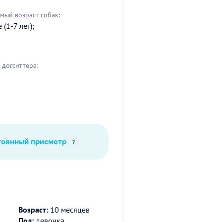
мый возраст собак:
(1-7 лет);
догситтера:
тоянный присмотр
?
Возраст:
10 месяцев
Пол:
девочка