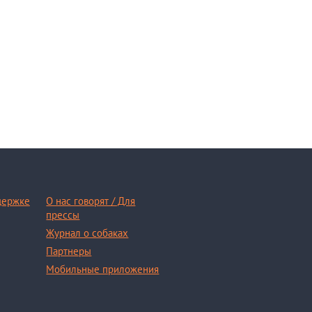
держке
О нас говорят / Для
прессы
Журнал о собаках
Партнеры
Мобильные приложения