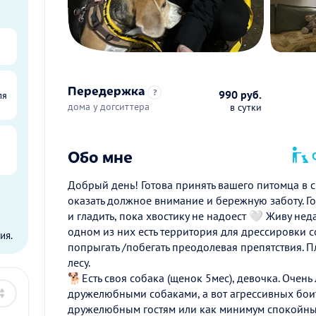
Передержка
?
990 руб.
ля
дома у догситтера
в сутки
Обо мне
О
Добрый день! Готова принять вашего питомца в 
оказать должное внимание и бережную заботу. Го
ы
и гладить, пока хвостику не надоест 🤍 Живу нед
одном из них есть территория для дрессировки с
ия.
попрыгать /побегать преодолевая препятствия. 
лесу.
🐕Есть своя собака (щенок 5мес), девочка. Очень 
дружелюбными собаками, а вот агрессивных боит
дружелюбным гостям или как минимум спокойны