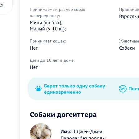
ет
Принимаемый размер собак
Принимае
на передержку:
Взрослые 
Мини (до 5 кг);
Малый (5-10 кг);
Принимает кошек:
Животные 
Нет
Собаки
Дети до 10 лет в доме:
Нет
Берет только одну собаку
Пос
единовременно
Собаки догситтера
Имя:
JJ Джей-Джей
Порода:
без породы