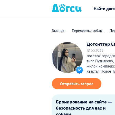
Найти дог
Главная
Передержка собак
Пе
Догситтер Ев
ID 553036
посёлок городск
типа Путилково,
жилой комплекс
квартал Новое 
Отправить запрос
Бронирование на сайте —
безопасность для вас и
собаки