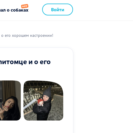
Войти
ал о собаках
 о его хорошем настроении!
итомце и о его