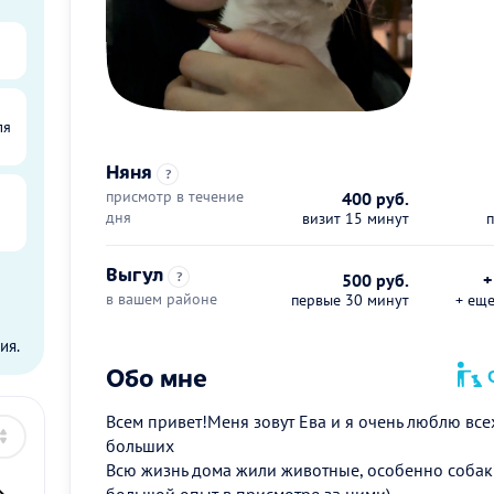
ля
Няня
?
присмотр в течение
400 руб.
дня
визит 15 минут
Выгул
?
500 руб.
+
в вашем районе
первые 30 минут
+ ещ
ы
ия.
Обо мне
О
Всем привет!Меня зовут Ева и я очень люблю все
больших
Всю жизнь дома жили животные, особенно собак