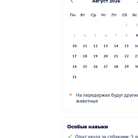
Август 2026
Пн
Вт
Ср
Чт
Пт
Сб
Вс
1
3
4
5
6
7
8
10
11
12
13
14
15
1
17
18
19
20
21
22
2
24
25
26
27
28
29
3
31
На передержке будут други
животные
Особые навыки
Опыт ухода за собаками: 5 л