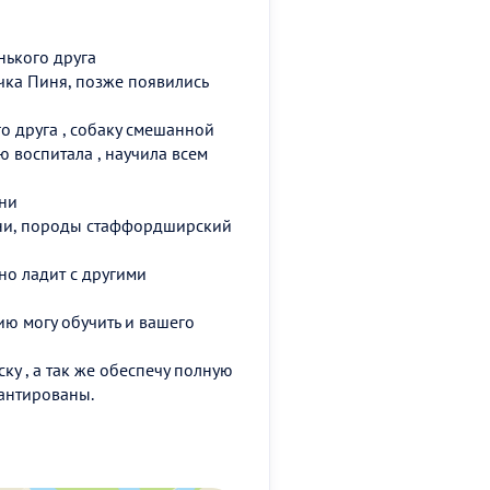
нького друга
чка Пиня, позже появились
го друга , собаку смешанной
 воспитала , научила всем
ни
нни, породы стаффордширский
о ладит с другими
ию могу обучить и вашего
ку , а так же обеспечу полную
рантированы.