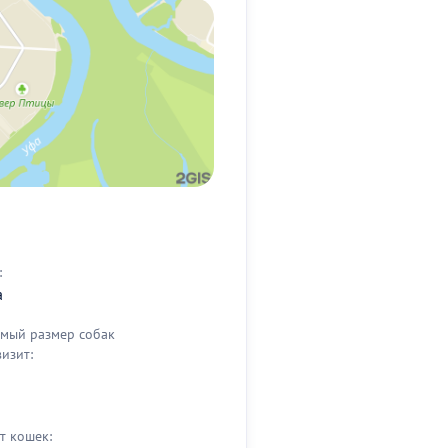
:
а
мый размер собак
визит:
т кошек: