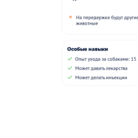
На передержке будут други
животные
Особые навыки
Опыт ухода за собаками: 15 
Может давать лекарства
Может делать инъекции