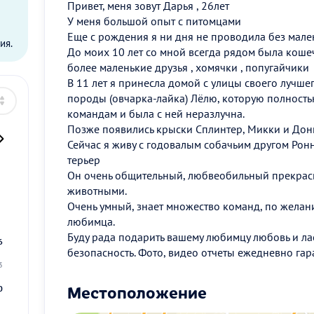
Привет, меня зовут Дарья , 26лет
ы
У меня большой опыт с питомцами
Еще с рождения я ни дня не проводила без мале
ия.
До моих 10 лет со мной всегда рядом была коше
более маленькие друзья , хомячки , попугайчики
В 11 лет я принесла домой с улицы своего лучше
породы (овчарка-лайка) Лёлю, которую полностью
командам и была с ней неразлучна.
Позже появились крыски Сплинтер, Микки и Дон
Сейчас я живу с годовалым собачьим другом Ро
терьер
Он очень общительный, любвеобильный прекрасн
животными.
2
Очень умный, знает множество команд, по желан
9
любимца.
Буду рада подарить вашему любимцу любовь и лас
6
безопасность. Фото, видео отчеты ежедневно га
3
Местоположение
0