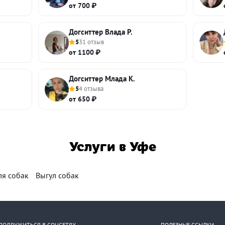
от 700 ₽
Догситтер Влада Р.
5
31 отзыв
от 1100 ₽
Догситтер Млада К.
5
4 отзыва
от 650 ₽
Услуги в Уфе
ля собак
Выгул собак
ПОДРУЖИТЬСЯ В СОЦСЕТЯХ
ПОЛЕЗНЫЕ ССЫЛКИ