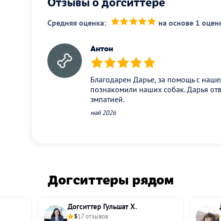
Отзывы о догситтере
Средняя оценка:
на основе 1 оцен
(*)
(*)
(*)
(*)
(*)
Антон
(*)
(*)
(*)
(*)
(*)
Благодарен Дарье, за помощь с наш
познакомили наших собак. Дарья отв
эмпатией.
май 2026
Догситтеры рядом
Догситтер Гульшат Х.
5
17 отзывов