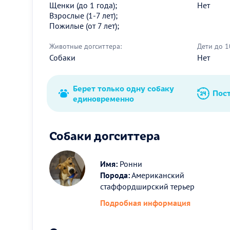
Щенки (до 1 года);
Нет
Взрослые (1-7 лет);
Пожилые (от 7 лет);
Животные догситтера:
Дети до 1
Собаки
Нет
Берет только одну собаку
Пос
единовременно
Собаки догситтера
Имя:
Ронни
Порода:
Американский
стаффордширский терьер
Подробная информация