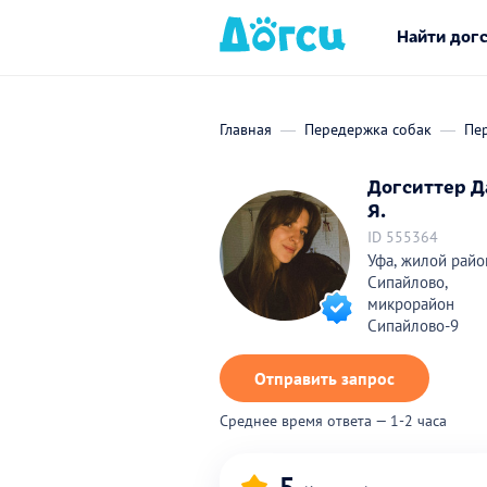
Найти дог
Главная
Передержка собак
Пе
Догситтер Д
Я.
ID 555364
Уфа, жилой райо
Сипайлово,
микрорайон
Сипайлово-9
Отправить запрос
Среднее время ответа — 1-2 часа