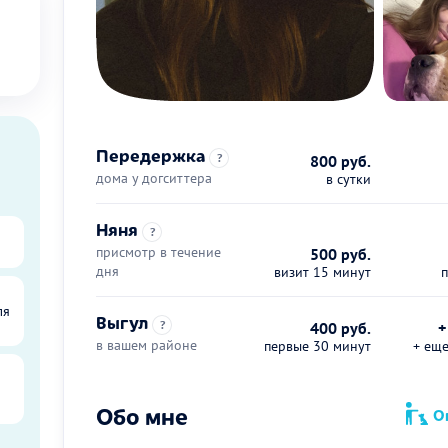
Передержка
?
800 руб.
дома у догситтера
в сутки
Няня
?
присмотр в течение
500 руб.
дня
визит 15 минут
ля
Выгул
?
400 руб.
+
в вашем районе
первые 30 минут
+ ещ
Обо мне
Оп