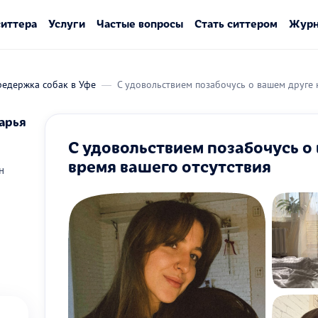
ситтера
Услуги
Частые вопросы
Стать ситтером
Журн
редержка собак в Уфе
С удовольствием позабочусь о вашем друге 
арья
С удовольствием позабочусь о
время вашего отсутствия
н