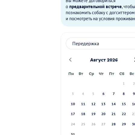
Вы можете договориться
о
предварительной встрече
, чтоб
познакомить собаку с догситтером
и посмотреть на условия проживан
Август 2026
Пн
Вт
Ср
Чт
Пт
Сб
Вс
1
3
4
5
6
7
8
10
11
12
13
14
15
1
17
18
19
20
21
22
2
24
25
26
27
28
29
3
31