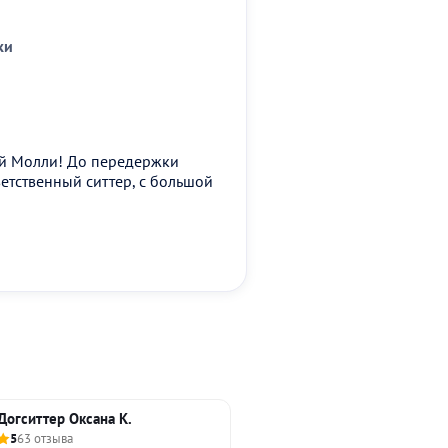
ки
ей Молли! До передержки
етственный ситтер, с большой
Догситтер Оксана К.
5
63 отзыва