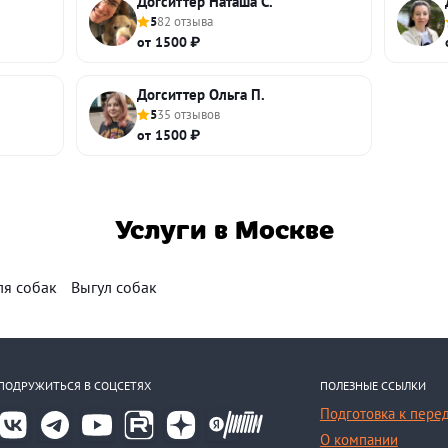
Догситтер Наташа С.
5
82 отзыва
от 1500 ₽
Догситтер Ольга П.
5
35 отзывов
от 1500 ₽
Услуги в Москве
ля собак
Выгул собак
ПОДРУЖИТЬСЯ В СОЦСЕТЯХ
ПОЛЕЗНЫЕ ССЫЛКИ
Подготовка к пере
О компании