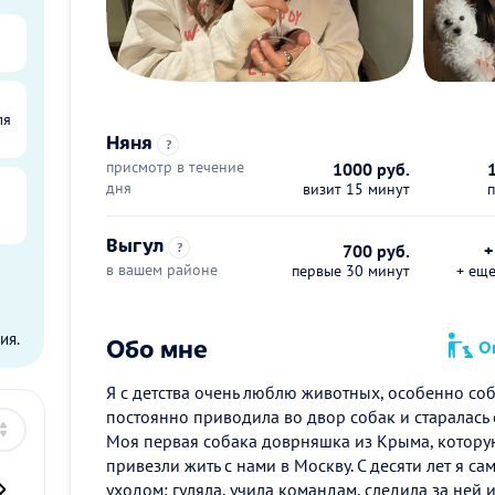
ля
Няня
?
присмотр в течение
1000 руб.
дня
визит 15 минут
Выгул
?
700 руб.
+
в вашем районе
первые 30 минут
+ ещ
ы
ия.
Обо мне
Оп
Я с детства очень люблю животных, особенно соб
постоянно приводила во двор собак и старалась 
Моя первая собака доврняшка из Крыма, котору
привезли жить с нами в Москву. С десяти лет я са
уходом: гуляла, учила командам, следила за ней 