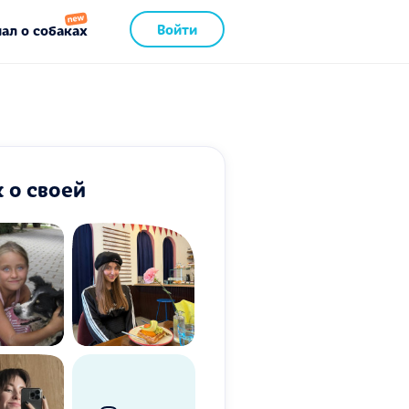
Войти
ал о собаках
 о своей