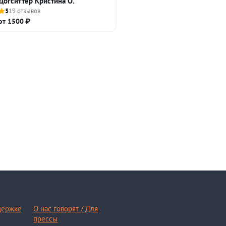
Догситтер Кристина О.
5
19 отзывов
от 1500 ₽
держке
О нас говорят / Для
прессы