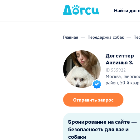
Найти дог
Главная
Передержка собак
Пе
Догситтер
Аксинья З.
ID 555922
Москва, Тверско
район, 50-й квар
Отправить запрос
Бронирование на сайте —
безопасность для вас и
собаки