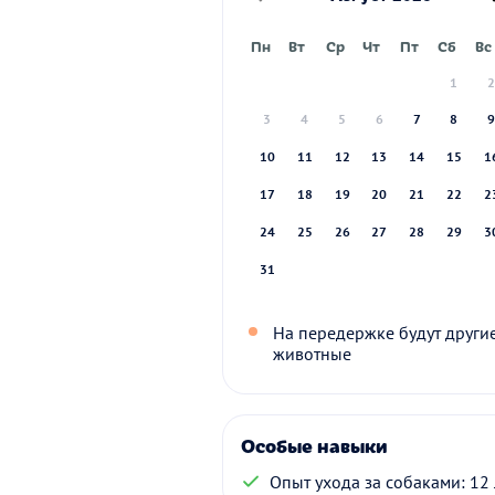
Пн
Вт
Ср
Чт
Пт
Сб
Вс
1
3
4
5
6
7
8
10
11
12
13
14
15
1
17
18
19
20
21
22
2
24
25
26
27
28
29
3
31
На передержке будут други
животные
Особые навыки
Опыт ухода за собаками: 12 