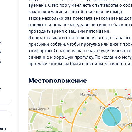
времени. С тех пор у меня есть опыт заботы о соб
важно внимание и спокойствие для питомца.
Также несколько раз помогала знакомым как догс
2
отдельно и пока не могу завести свою собаку, поэ
проводить время с вашими питомцами.
9
Я внимательная и ответственная, всегда стараюсь
6
привычки собаки, чтобы прогулка или визит пр
комфортно. Со мной ваша собака будет в безопасн
3
внимание и хорошую прогулку. По желанию могу 
0
прогулки, чтобы вы были спокойны за своего пи
Местоположение
е
лет