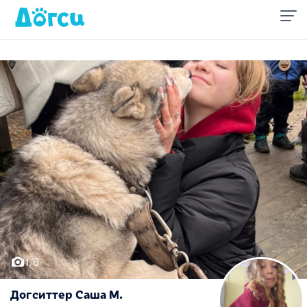
1/6
Догситтер Саша М.