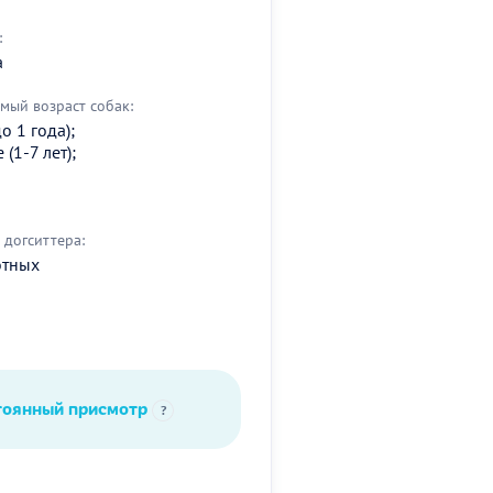
:
а
мый возраст собак:
о 1 года);
(1-7 лет);
догситтера:
отных
тоянный присмотр
?