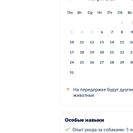
Пн
Вт
Ср
Чт
Пт
Сб
Вс
1
3
4
5
6
7
8
10
11
12
13
14
15
1
17
18
19
20
21
22
2
24
25
26
27
28
29
3
31
На передержке будут други
животные
Особые навыки
Опыт ухода за собаками: 5 л