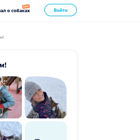
Войти
ал о собаках
м!
м!