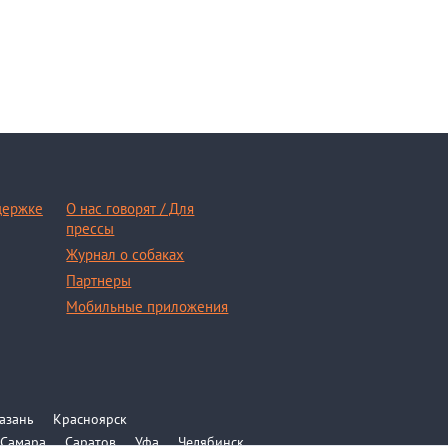
держке
О нас говорят / Для
прессы
Журнал о собаках
Партнеры
Мобильные приложения
азань
Красноярск
Самара
Саратов
Уфа
Челябинск