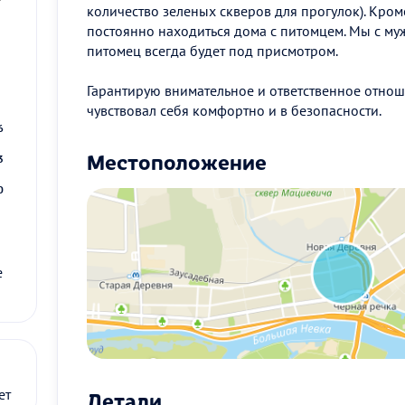
количество зеленых скверов для прогулок). Кроме
постоянно находиться дома с питомцем. Мы с муж
питомец всегда будет под присмотром.
2
Гарантирую внимательное и ответственное отно
9
чувствовал себя комфортно и в безопасности.
6
Местоположение
3
0
е
Детали
ет