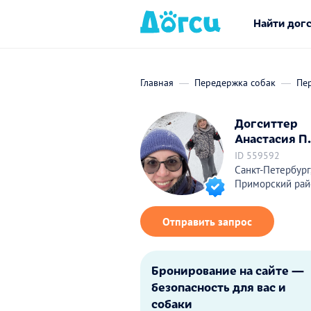
Найти дог
Главная
Передержка собак
Пер
Догситтер
Анастасия П.
ID 559592
Санкт-Петербург
Приморский рай
Отправить запрос
Бронирование на сайте —
безопасность для вас и
собаки