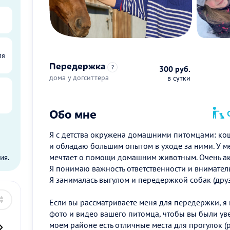
ля
Передержка
?
300 руб.
дома у догситтера
в сутки
Обо мне
О
Я с детства окружена домашними питомцами: кош
ы
и обладаю большим опытом в уходе за ними. У ме
мечтает о помощи домашним животным. Очень ак
ия.
Я понимаю важность ответственности и вниматель
Я занималась выгулом и передержкой собак (друз
Если вы рассматриваете меня для передержки, я 
фото и видео вашего питомца, чтобы вы были уве
моем районе есть отличные места для прогулок 