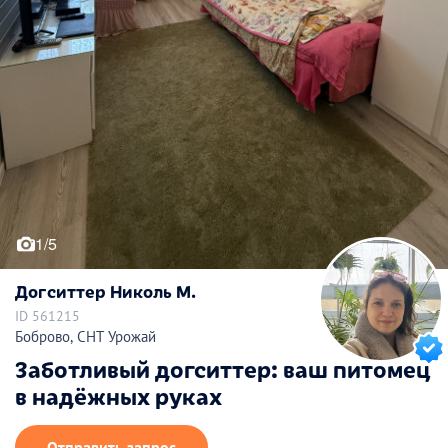
1/5
Догситтер Николь М.
ID 561215
Боброво, СНТ Урожай
Заботливый догситтер: ваш питомец
в надёжных руках
Отправить запрос