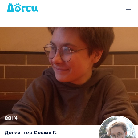
1/4
Догситтер София Г.