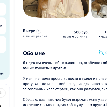
ля
Выгул
?
500 руб.
+
в вашем районе
первые 30 минут
+ ещ
Обо мне
О
Я с детства очень люблю животных, особенно соба
ы
вашим пушистым другом!
ия.
У меня нет цели просто «отвести в туалет и прив
прогулка - это маленький праздник для вашего 
за собачьими характерами, как они радуются, ви
Обещаю, ваш питомец будет встречать меня у двер
искренне считаю каждую собаку лучшим другом.