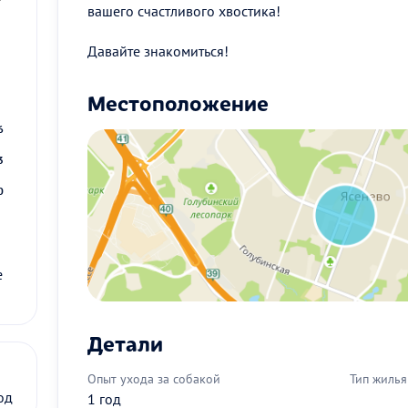
вашего счастливого хвостика!
Давайте знакомиться!
2
Местоположение
9
6
3
0
е
Детали
Опыт ухода за собакой
Тип жилья
од
1 год