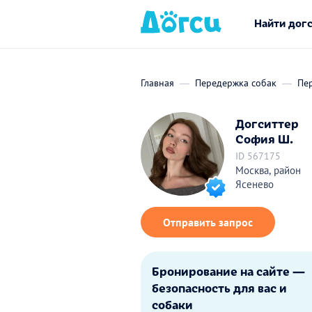
Найти дог
Главная
Передержка собак
Пе
Догситтер
София Ш.
ID 567175
Москва, район
Ясенево
Отправить запрос
Бронирование на сайте —
безопасность для вас и
собаки