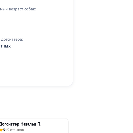
мый возраст собак:
догситтера:
отных
Догситтер Наталья П.
5
15 отзывов