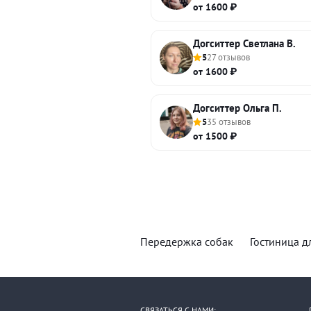
от 1600 ₽
Догситтер Светлана В.
5
27 отзывов
от 1600 ₽
Догситтер Ольга П.
5
35 отзывов
от 1500 ₽
Передержка собак
Гостиница д
СВЯЗАТЬСЯ С НАМИ: