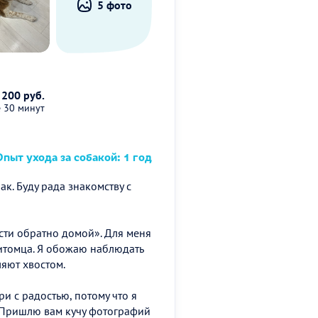
5 фото
 200 руб.
е 30 минут
пыт ухода за собакой: 1 год
к. Буду рада знакомству с
ести обратно домой». Для меня
питомца. Я обожаю наблюдать
ляют хвостом.
и с радостью, потому что я
 Пришлю вам кучу фотографий