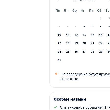
Пн
Вт
Ср
Чт
Пт
Сб
Вс
1
3
4
5
6
7
8
10
11
12
13
14
15
1
17
18
19
20
21
22
2
24
25
26
27
28
29
3
31
На передержке будут други
животные
Особые навыки
Опыт ухода за собаками: 1 г