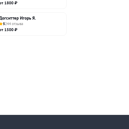
от 1800 ₽
Догситтер Игорь Я.
5
244 отзыва
от 1500 ₽