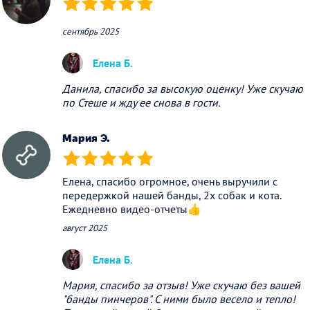
(*)
(*)
(*)
(*)
(*)
сентябрь 2025
Елена Б.
Данила, спасибо за высокую оценку! Уже скучаю
по Стеше и жду ее снова в гости.
Мария Э.
(*)
(*)
(*)
(*)
(*)
Елена, спасибо огромное, очень выручили с
передержкой нашей банды, 2х собак и кота.
Ежедневно видео-отчеты👍
август 2025
Елена Б.
Мария, спасибо за отзыв! Уже скучаю без вашей
"банды пинчеров". С ними было весело и тепло!