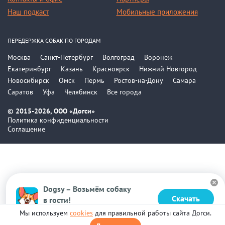
Наш подкаст
Мобильные приложения
ПЕРЕДЕРЖКА СОБАК ПО ГОРОДАМ
Москва
Санкт-Петербург
Волгоград
Воронеж
Екатеринбург
Казань
Красноярск
Нижний Новгород
Новосибирск
Омск
Пермь
Ростов-на-Дону
Самара
Саратов
Уфа
Челябинск
Все города
© 2015-2026, ООО «Догси»
Политика конфиденциальности
Соглашение
Dogsy – Возьмём собаку
Скачать
в гости!
Бесплатно в Google Play
Мы используем
cookies
для правильной работы сайта Догси.