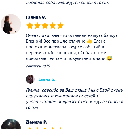
ласковая собачуля. Жду её снова в гости!
Галина В.
(*)
(*)
(*)
(*)
(*)
Очень довольны что оставили нашу собачку с
Еленой! Все прошло отлично 👍 Елена
постоянно держала в курсе событий и
переживать было некогда. Собака тоже
довольная, ей там и похулиганить дали 😅
сентябрь 2025
Елена Б.
Галина ,спасибо за Ваш отзыв. Мы с Евой очень
сдружились и хулиганили вместе)). С
удовольствием общалась с ней и жду её снова в
гости!
Данила Р.