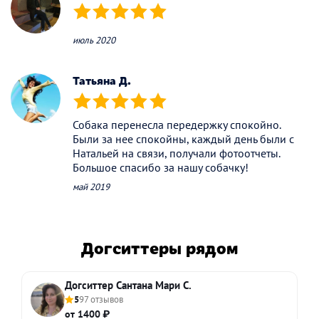
(*)
(*)
(*)
(*)
(*)
июль 2020
Татьяна Д.
(*)
(*)
(*)
(*)
(*)
Собака перенесла передержку спокойно.
Были за нее спокойны, каждый день были с
Натальей на связи, получали фотоотчеты.
Большое спасибо за нашу собачку!
май 2019
Догситтеры рядом
Догситтер Сантана Мари С.
5
97 отзывов
от 1400 ₽