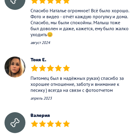
(*)
(*)
(*)
(*)
(*)
Спасибо Наталье огромное! Всё было хорошо.
Фото и видео - отчёт каждую прогулку и дома.
Спасибо, мы были спокойны. Малыш тоже
был доволен и даже, кажется, ему было жалко
уходить😊
август 2024
Тоня Е.
(*)
(*)
(*)
(*)
(*)
Питомец был в надёжных руках) спасибо за
хорошее отношение, заботу и внимание к
песику ) всегда на связи с фотоотчетом
апрель 2023
Валерия
(*)
(*)
(*)
(*)
(*)