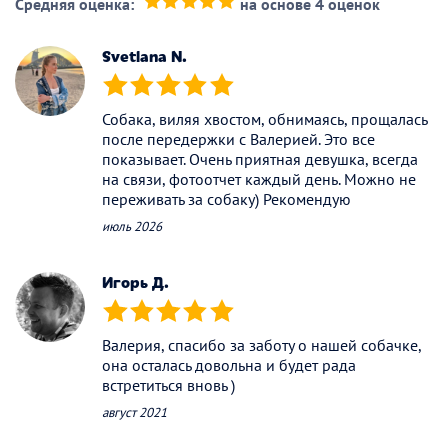
Средняя оценка:
на основе 4 оценок
(*)
(*)
(*)
(*)
(*)
Svetlana N.
(*)
(*)
(*)
(*)
(*)
Собака, виляя хвостом, обнимаясь, прощалась
после передержки с Валерией. Это все
показывает. Очень приятная девушка, всегда
на связи, фотоотчет каждый день. Можно не
переживать за собаку) Рекомендую
июль 2026
Игорь Д.
(*)
(*)
(*)
(*)
(*)
Валерия, спасибо за заботу о нашей собачке,
она осталась довольна и будет рада
встретиться вновь )
август 2021