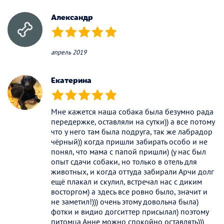
Александр
(*)
(*)
(*)
(*)
(*)
апрель 2019
Екатерина
(*)
(*)
(*)
(*)
(*)
Мне кажется наша собака была безумно рада
передержке, оставляли на сутки)) а все потому
что у него там была подруга, так же лабрадор
чёрный)) когда пришли забирать особо и не
понял, что мама с папой пришли) (у нас был
опыт сдачи собаки, но только в отель для
животных, и когда оттуда забирали Арчи долг
ещё плакал и скулил, встречал нас с диким
восторгом) а здесь все ровно было, значит и
не заметил!))) очень этому довольна была)
фотки и видио догситтер присылал) поэтому
питомца Анне можно спокойно оставлять)))