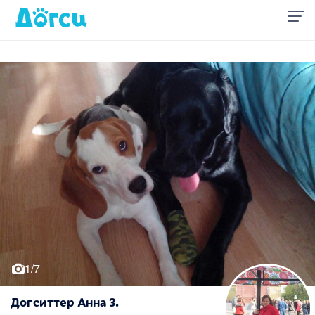
1/7
Догситтер Анна З.