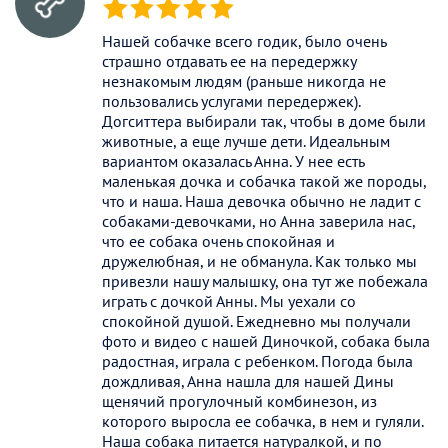
(*)
(*)
(*)
(*)
(*)
Нашей собачке всего годик, было очень
страшно отдавать ее на передержку
незнакомым людям (раньше никогда не
пользовались услугами передержек).
Догситтера выбирали так, чтобы в доме были
животные, а еще лучше дети. Идеальным
вариантом оказалась Анна. У нее есть
маленькая дочка и собачка такой же породы,
что и наша. Наша девочка обычно не ладит с
собаками-девочками, но Анна заверила нас,
что ее собака очень спокойная и
дружелюбная, и не обманула. Как только мы
привезли нашу малышку, она тут же побежала
играть с дочкой Анны. Мы уехали со
спокойной душой. Ежедневно мы получали
фото и видео с нашей Диночкой, собака была
радостная, играла с ребенком. Погода была
дождливая, Анна нашла для нашей Дины
щенячий прогулочный комбинезон, из
которого выросла ее собачка, в нем и гуляли.
Наша собака питается натуралкой, и по