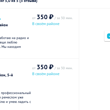
инг
5,0
из 5 (3 отзыва)
350 ₽
.
от
/ за 30 мин.
В своём районе
айон
работаю на радио и
 еще люблю
я. Мы находим
350 ₽
от
/ за 30 мин.
В своём районе
он, 5-й
Я профессиональный
м ремеслом уже
блю и умею ладить с