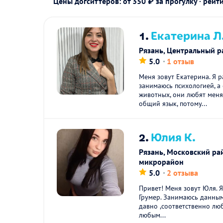
Цены догситтеров: от 350 ₽ за прогулку · рейт
1.
Екатерина Л
Рязань, Центральный р
5.0
1 отзыв
Меня зовут Екатерина. Я 
занимаюсь психологией, а
животных, они любят мен
общий язык, потому...
2.
Юлия К.
Рязань, Московский рай
микрорайон
5.0
2 отзыва
Привет! Меня зовут Юля. 
Грумер. Занимаюсь данны
давно ,соответственно лю
любым...