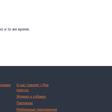
о и то же время.
держке
О нас говорят / Для
прессы
Журнал о собаках
Партнеры
Мобильные приложения