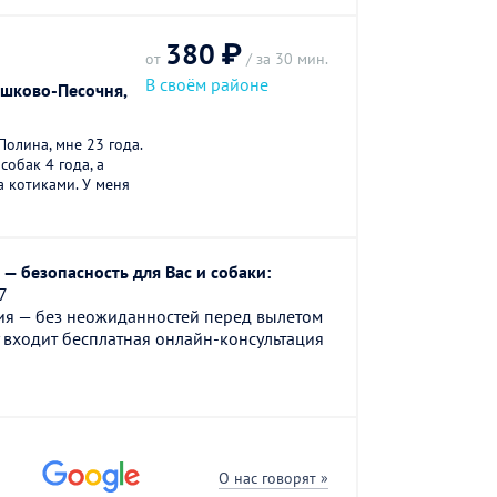
380 ₽
от
/ за 30 мин.
В своём районе
ашково-Песочня,
Полина, мне 23 года.
обак 4 года, а
а котиками. У меня
— безопасность для Вас и собаки:
7
ия — без неожиданностей перед вылетом
 входит бесплатная онлайн-консультация
О нас говорят »