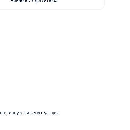
Найдено: 3 догситтера
она; точную ставку выгульщик