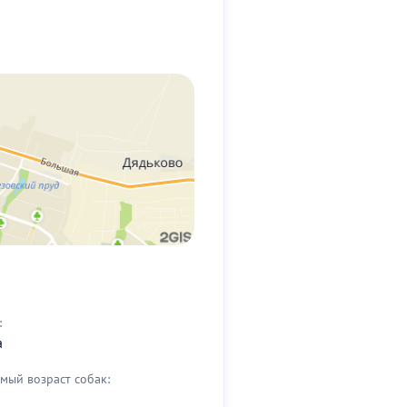
:
а
мый возраст собак: