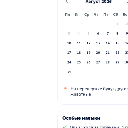
Август 2026
Пн
Вт
Ср
Чт
Пт
Сб
Вс
1
3
4
5
6
7
8
10
11
12
13
14
15
1
17
18
19
20
21
22
2
24
25
26
27
28
29
3
31
На передержке будут други
животные
Особые навыки
Опыт ухода за собаками: 4 г