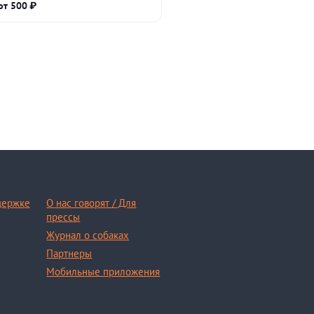
от 500 ₽
держке
О нас говорят / Для
прессы
Журнал о собаках
Партнеры
Мобильные приложения