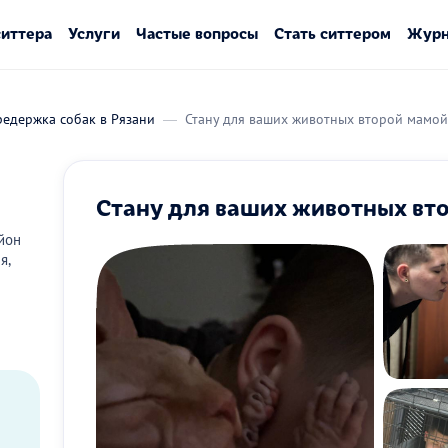
ситтера
Услуги
Частые вопросы
Стать ситтером
Журн
редержка собак в Рязани
Стану для ваших животных второй мамой
Стану для ваших животных вт
йон
я,