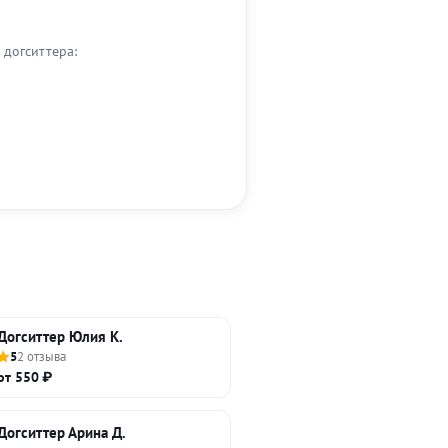
догситтера:
Догситтер Юлия К.
5
2 отзыва
от 550 ₽
Догситтер Арина Д.