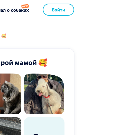
Войти
ал о собаках
 🥰
орой мамой 🥰