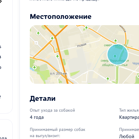
Местоположение
2
9
6
3
0
Детали
е
Опыт ухода за собакой
Тип жилья
4 года
Квартир
Принимаемый размер собак
Принимае
на выгул/визит:
Любой
ода