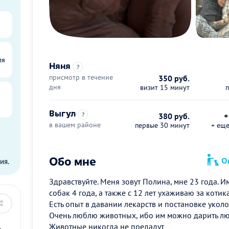
ля
Няня
?
присмотр в течение
350 руб.
дня
визит 15 минут
Выгул
?
380 руб.
+
в вашем районе
первые 30 минут
+ ещ
ы
Обо мне
Оп
ия.
Здравствуйте. Меня зовут Полина, мне 23 года. 
собак 4 года, а также с 12 лет ухаживаю за котика
Есть опыт в давании лекарств и постановке уколо
Очень люблю животных, ибо им можно дарить любо
Животные никогда не предадут