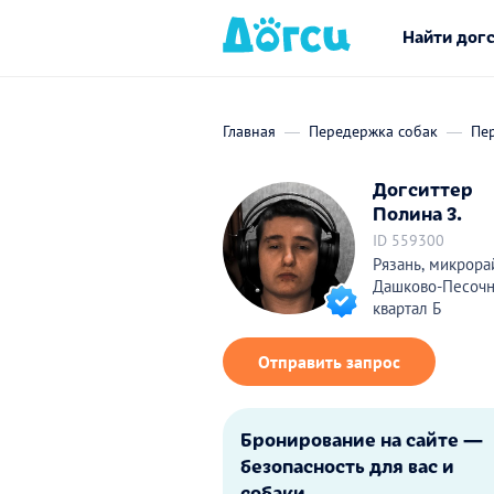
Найти дог
Главная
Передержка собак
Пе
Догситтер
Полина З.
ID 559300
Рязань, микрора
Дашково-Песочн
квартал Б
Отправить запрос
Бронирование на сайте —
безопасность для вас и
собаки