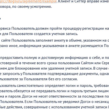
tps://dogsy.ru/agreement/example
. Клиент и Ситтер вправе изме
овора, по своему усмотрению.
ь
рвиса Пользователь должен пройти процедуру регистрации на
для Пользователя создается учетная запись.
сайте Пользователь заполняет анкету в объеме, указанном на с
азано иное, информация указываемая в анкете размещается По
предоставить полную и достоверную информацию о себе, и п
товерной в течение всего срока пользования Сайтом или Сер
ием для блокирования или удаления учетной записи. В случае
 запросить у Пользователя подтверждающие документы, однак
зователе за Пользователя без его согласия.
зователь самостоятельно определяет логин и пароль, требован
ватель обязуется не передавать логин и пароль третьим лицам 
а и пароля. Догси не несет ответственности за последствия п
 Пользователя. Если Пользователь не уведомил Догси о несан
бые действия, совершенные с использованием учетной записи 