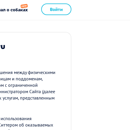
Войти
ал о собаках
ru
ношения между физическими
аницам и поддоменам,
ом с ограниченной
инистратором Сайта (далее
 к услугам, представленным
е использования
 Ситтером об оказываемых