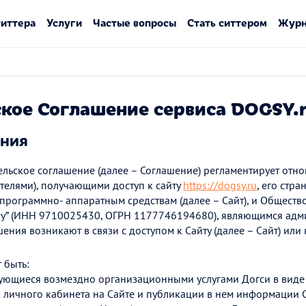
ситтера
Услуги
Частые вопросы
Стать ситтером
Журн
ское Соглашение сервиса DOGSY.
ния
льское соглашение (далее – Соглашение) регламентирует от
телями), получающими доступ к сайту
https://dogsy.ru
, его стр
программно- аппаратным средствам (далее – Сайт), и Обществ
.ру” (ИНН 9710025430, ОГРН 1177746194680), являющимся адм
шения возникают в связи с доступом к Сайту (далее – Сайт) или
 быть:
льзующиеся возмездно организационными услугами Догси в вид
 личного кабинета на Сайте и публикации в нем информации