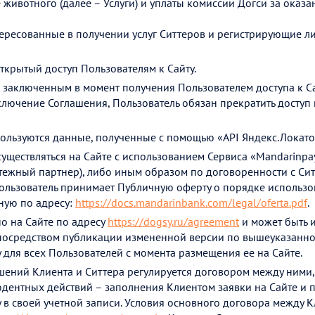
 животного (далее – Услуги) и уплаты комиссии Догси за оказа
интересованные в получении услуг Ситтеров и регистрирующие л
ткрытый доступ Пользователям к Сайту.
 заключенным в момент получения Пользователем доступа к Са
аключение Соглашения, Пользователь обязан прекратить доступ 
ользуются данные, полученные с помощью «API Яндекс.Локато
существляться на Сайте с использованием Сервиса «Mandarinp
тежный партнер), либо иным образом по договоренности с Си
Пользователь принимает Публичную оферту о порядке использо
ную по адресу:
https://docs.mandarinbank.com/legal/oferta.pdf
.
 на Сайте по адресу
https://dogsy.ru/agreement
и может быть 
осредством публикации измененной версии по вышеуказанном
у для всех Пользователей с момента размещения ее на Сайте.
ний Клиента и Ситтера регулируется договором между ними,
дентных действий – заполнения Клиентом заявки на Сайте и
у в своей учетной записи. Условия основного договора между 