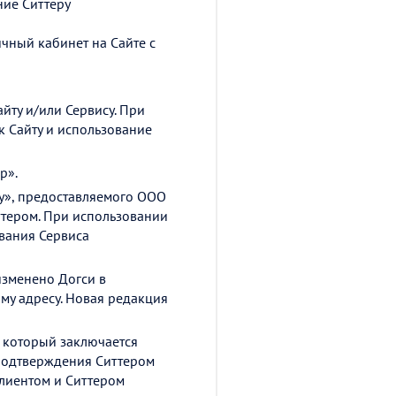
ние Ситтеру
ичный кабинет на Сайте с
йту и/или Сервису. При
к Сайту и использование
р».
ay», предоставляемого ООО
ттером. При использовании
вания Сервиса
изменено Догси в
у адресу. Новая редакция
 который заключается
 подтверждения Ситтером
Клиентом и Ситтером