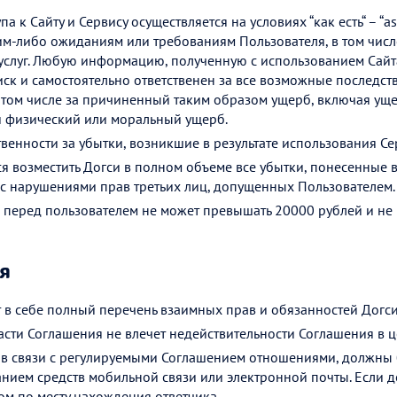
 к Сайту и Сервису осуществляется на условиях “как есть“ – “as 
им-либо ожиданиям или требованиям Пользователя, в том числ
услуг. Любую информацию, полученную с использованием Сайта
иск и самостоятельно ответственен за все возможные последс
том числе за причиненный таким образом ущерб, включая ущ
 физический или моральный ущерб.
твенности за убытки, возникшие в результате использования Сер
я возместить Догси в полном объеме все убытки, понесенные 
и с нарушениями прав третьих лиц, допущенных Пользователем.
 перед пользователем не может превышать 20000 рублей и не 
я
в себе полный перечень взаимных прав и обязанностей Догси
асти Соглашения не влечет недействительности Соглашения в ц
в связи с регулируемыми Соглашением отношениями, должны 
нием средств мобильной связи или электронной почты. Если до
ом по месту нахождения ответчика.