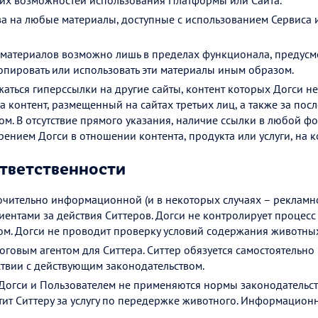
ких возможностей использования Платформы или Сайта.
 на любые материалы, доступные с использованием Сервиса 
материалов возможно лишь в пределах функционала, предусм
опировать или использовать эти материалы иным образом.
аться гиперссылки на другие сайты, контент которых Догси не
за контент, размещенный на сайтах третьих лиц, а также за по
ом. В отсутствие прямого указания, наличие ссылки в любой фо
нием Догси в отношении контента, продукта или услуги, на к
тветственности
ючительно информационной (и в некоторых случаях – рекламн
иентами за действия Ситтеров. Догси не контролирует процес
ом. Догси не проводит проверку условий содержания животны
оговым агентом для Ситтера. Ситтер обязуется самостоятельно 
ствии с действующим законодательством.
огси и Пользователем не применяются нормы законодательст
тит Ситтеру за услугу по передержке животного. Информацион