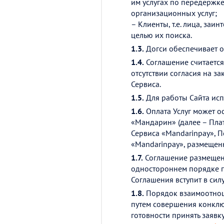
им услугах по передержке
организационных услуг;
– Клиенты, т.е. лица, за
целью их поиска.
1.3.
Догси обеспечивает о
1.4.
Соглашение считается
отсутствии согласия на з
Сервиса.
1.5.
Для работы Сайта исп
1.6.
Оплата Услуг может о
«Мандарин» (далее – Пла
Сервиса «Mandarinpay», 
«Mandarinpay», размещен
1.7.
Соглашение размещено
одностороннем порядке п
Соглашения вступит в сил
1.8.
Порядок взаимоотноше
путем совершения конклю
готовности принять заявк