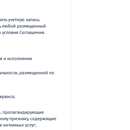
ить учетную запись
ить любой размещенный
ы условия Соглашения.
я и исполнения
альности, размещенной по
ервиса;
ию, пропагандирующие
бому признаку, содержащие
 интимных услуг;