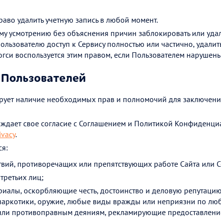
аво удалить учетную запись в любой момент.
му усмотрению без объяснения причин заблокировать или удал
Пользователю доступ к Сервису полностью или частично, удал
огси воспользуется этим правом, если Пользователем нарушен
 Пользователей
рует наличие необходимых прав и полномочий для заключени
ждает свое согласие с Соглашением и Политикой Конфиденци
ivacy
.
ся:
твий, противоречащих или препятствующих работе Сайта или С
третьих лиц;
риалы, оскорбляющие честь, достоинство и деловую репутац
наркотики, оружие, любые виды вражды или неприязни по лю
ли противоправным деяниям, рекламирующие предоставление