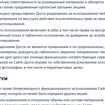
олную ответственность за размещенные материалы и обязуется
 случае предъявления претензий третьими лицами.
мездно предоставляет Догси разрешение на использование л
атериалов на весь срок действия исключительных прав на так
использования.
 использования включают в себя, в том числе права на воспр
ичный показ и публичное исполнение, на доведение до всеоб
ензирование.
щениями Догси не являются приватными и не предназначены
 намерены доводить до публичного сведения. Направление тек
ми друг другу при помощи функционала соответствующих серв
лов на Сайте. Догси вправе по собственному усмотрению испо
и фотографии, в том числе в маркетинговых целях.
гси
т право безвозмездного функционального использования Сайт
зии, которая не может быть передана другим лицам.
ить ограничение в отношении объема или состава материалов