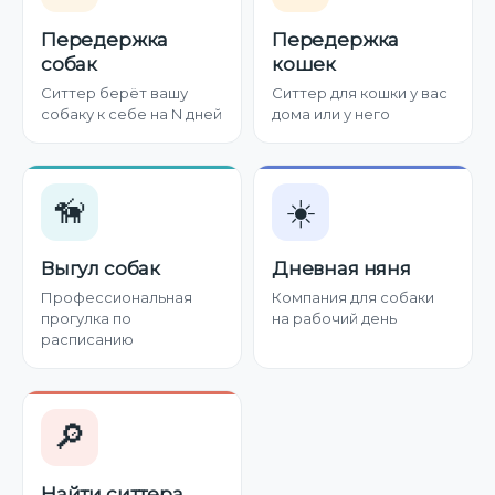
Передержка
Передержка
собак
кошек
Ситтер берёт вашу
Ситтер для кошки у вас
собаку к себе на N дней
дома или у него
🦮
☀️
Выгул собак
Дневная няня
Профессиональная
Компания для собаки
прогулка по
на рабочий день
расписанию
🔎
Найти ситтера