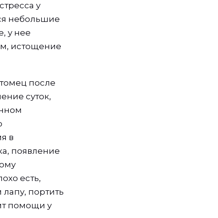
стресса у
ся небольшие
, у нее
ем, истощение
итомец после
ение суток,
енном
о
я в
ка, появление
кому
охо есть,
 лапу, портить
ит помощи у