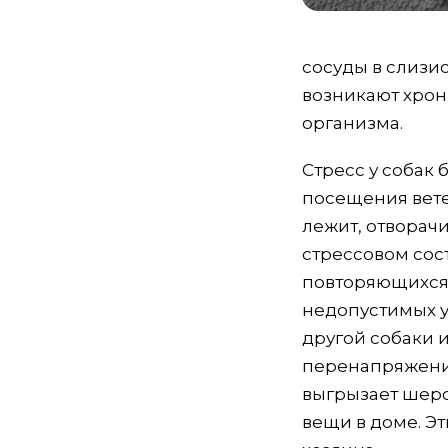
сосуды в слизис
возникают хро
организма.
Стресс у собак
посещения ветер
лежит, отворачи
стрессовом сос
повторяющихся 
недопустимых у
другой собаки 
перенапряжению
выгрызает шерс
вещи в доме. Э