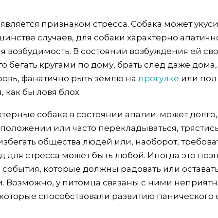
 является признаком стресса. Собака может укус
ьшинстве случаев, для собаки характерно апатич
 возбудимость. В состоянии возбуждения ей сво
о бегать кругами по дому, брать след даже дома,
кровь, фанатично рыть землю на
прогулке
или пол 
, как бы ловя блох.
терные собаке в состоянии апатии: может долго,
 положении или часто перекладываться, трястись
 избегать общества людей или, наоборот, требов
д для стресса может быть любой. Иногда это нез
а события, которые должны радовать или остават
 Возможно, у питомца связаны с ними неприят
которые способствовали развитию панического с