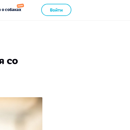
 о собаках
Войти
я со