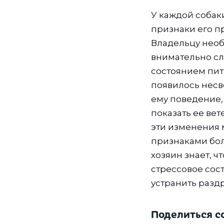
У каждой собак
признаки его п
Владельцу нео
внимательно сл
состоянием пит
появилось нес
ему поведение
показать ее вет
эти изменения 
признаками бол
хозяин знает, ч
стрессовое сос
устранить разд
Поделиться с