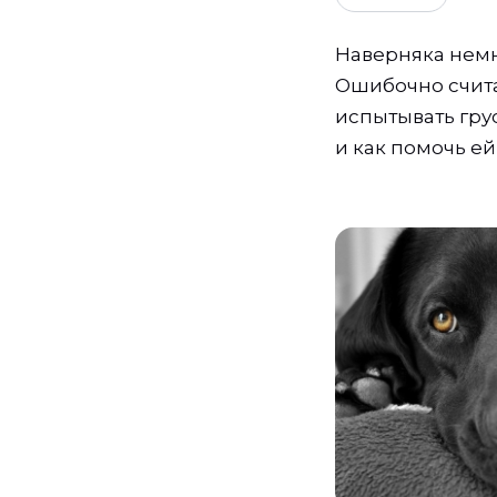
Наверняка немн
Ошибочно считат
испытывать грус
и как помочь е