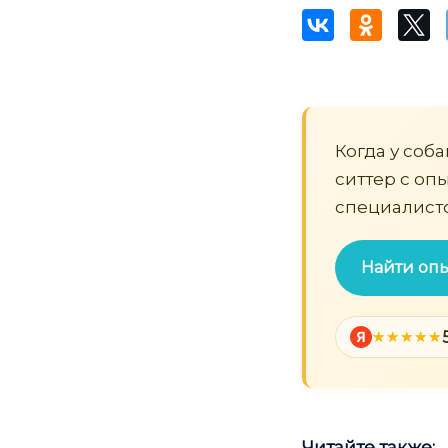
Когда у соб
ситтер с оп
специалисто
Найти опы
Я
Читайте также: