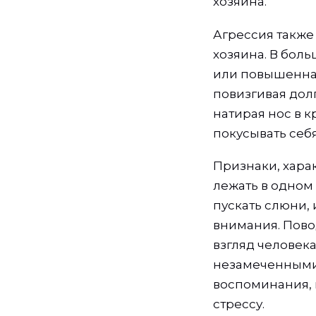
хозяина.
Агрессия также
хозяина. В бол
или повышенная
повизгивая долг
натирая нос в 
покусывать себя
Признаки, харак
лежать в одном
пускать слюни,
внимания. Пово
взгляд человек
незамеченными.
воспоминания, 
стрессу.