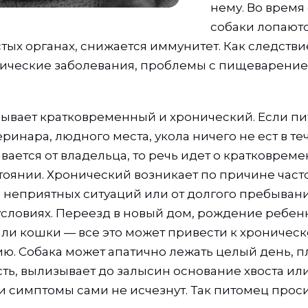
нему. Во время 
собаки лопают
тых органах, снижается иммунитет. Как следствие
нические заболевания, проблемы с пищеварени
 бывает кратковременный и хронический. Если п
инара, людного места, укола ничего не ест в теч
вается от владельца, то речь идет о кратковрем
тоянии. Хронический возникает по причине част
неприятных ситуаций или от долгого пребывани
словиях. Переезд в новый дом, рождение ребен
или кошки — все это может привести к хроничес
. Собака может апатично лежать целый день, пл
ть, вылизывает до залысин основание хвоста или
ти симптомы сами не исчезнут. Так питомец прос