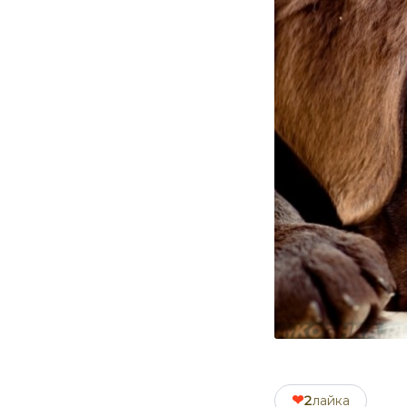
❤
2
лайка