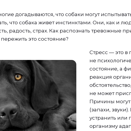
огие догадываются, что собаки могут испытывать
ь, что собака живет инстинктами. Они, как и лю
ть, радость, страх. Как распознать тревожные пр
й пережить это состояние?
Стресс — это в
не психологич
состояние, а ф
реакция орган
обстоятельство
не может присп
Причины могут
(запахи, звуки)
устранить или 
организму адап