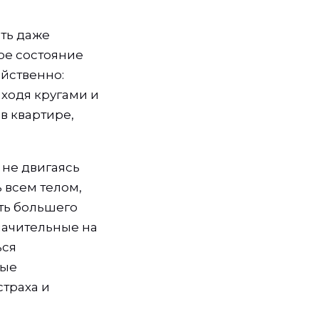
ить даже
ное состояние
йственно:
 ходя кругами и
в квартире,
 не двигаясь
 всем телом,
ать большего
начительные на
ься
ные
траха и