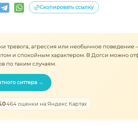
Скопировать ссылку
аки тревога, агрессия или необычное поведение
ытом и спокойным характером. В Догси можно от
в по таким случаям.
тного ситтера →
5.0
·
464 оценки на Яндекс Картах