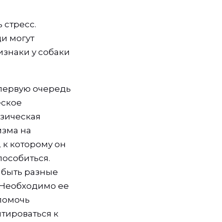
 стресс.
ди могут
изнаки у собаки
 первую очередь
еское
изическая
изма на
, к которому он
особиться.
 быть разные
. Необходимо ее
помочь
тироваться к