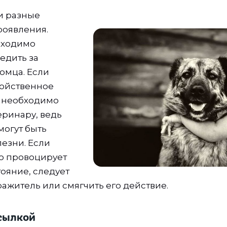
и разные
роявления.
бходимо
едить за
омца. Если
войственное
, необходимо
еринару, ведь
могут быть
езни. Если
то провоцирует
тояние, следует
ражитель или смягчить его действие.
сылкой