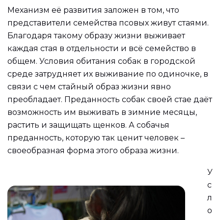
Механизм её развития заложен в том, что
представители семейства псовых живут стаями.
Благодаря такому образу жизни выживает
каждая стая в отдельности и всё семейство в
общем. Условия обитания собак в городской
среде затрудняет их выживание по одиночке, в
связи с чем стайный образ жизни явно
преобладает. Преданность собак своей стае даёт
возможность им выживать в зимние месяцы,
растить и защищать щенков. А собачья
преданность, которую так ценит человек –
своеобразная форма этого образа жизни.
У
с
л
о