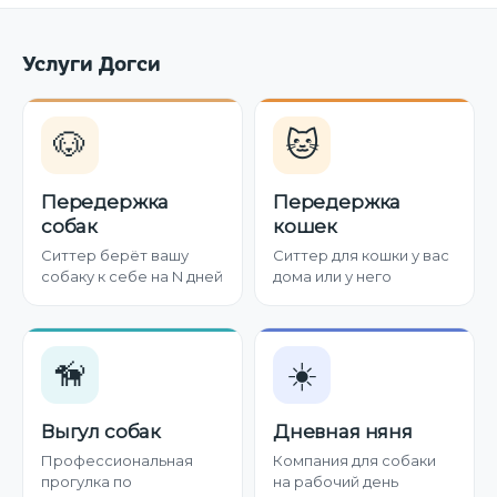
Услуги Догси
🐶
🐱
Передержка
Передержка
собак
кошек
Ситтер берёт вашу
Ситтер для кошки у вас
собаку к себе на N дней
дома или у него
🦮
☀️
Выгул собак
Дневная няня
Профессиональная
Компания для собаки
прогулка по
на рабочий день