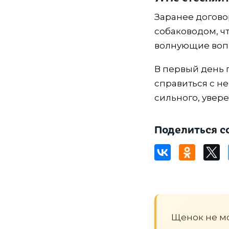
Заранее догово
собаководом, чт
волнующие воп
В первый день 
справиться с н
сильного, увере
Поделиться с
Щенок не мо