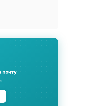
а почту
д