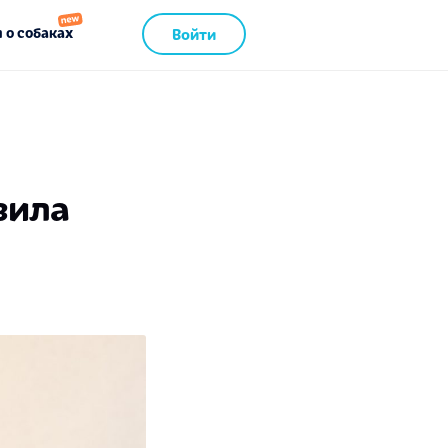
 о собаках
Войти
вила