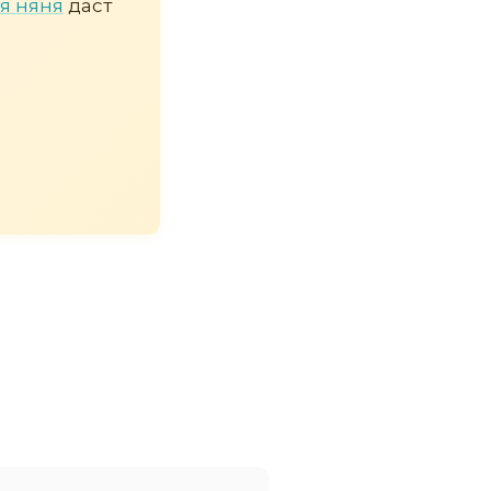
я няня
даст