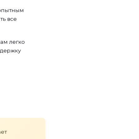
 опытным
ть все
ам легко
ддержку
ает