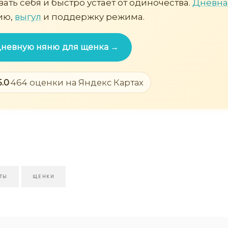
ать себя и быстро устаёт от одиночества.
Дневна
ию,
выгул
и поддержку режима.
 дневную няню для щенка →
5.0
·
464 оценки на Яндекс Картах
ТЫ
ЩЕНКИ