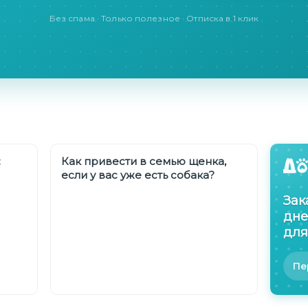
Без спама · Только полезное · Отписка в 1 клик
:
Как привести в семью щенка,
если у вас уже есть собака?
Зак
дне
для
Пе