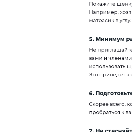
Покажите щенку,
Например, хозяй
матрасик в углу.
5. Минимум р
Не приглашайте 
вами и членами
использовать ш
Это приведет к
6. Подготовьт
Скорее всего, к
пробраться к в
7. Не стесняй