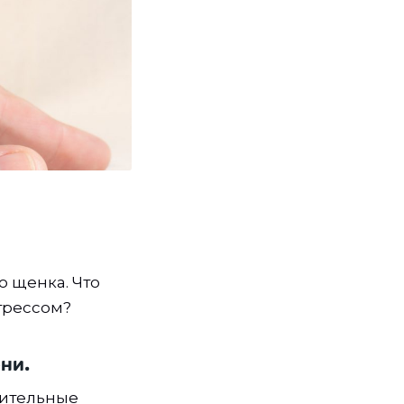
о щенка. Что
трессом?
ни.
жительные