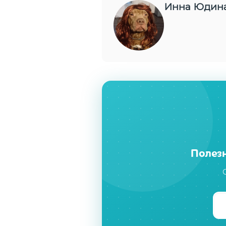
Инна Юдин
Полезн