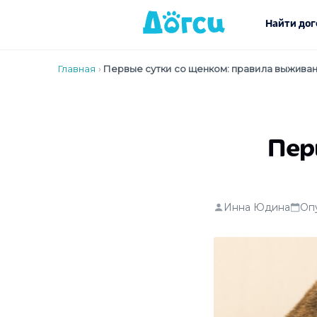
Найти дог
Главная
›
Первые сутки со щенком: правила выжива
Пер
Инна Юдина
Оп