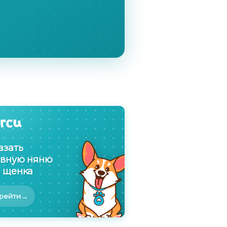
азать
вную няню
 щенка
→
рейти