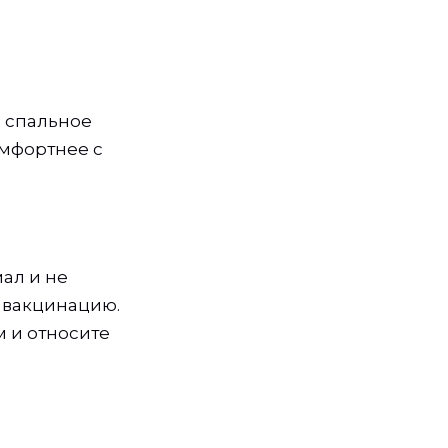
В спальное
омфортнее с
ал и не
 вакцинацию.
м и относите