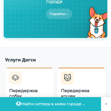
городе
→
Перейти
Услуги Догси
🐶
🐱
Передержка
Передержка
собак
кошек
×
Ситтер берёт вашу
Ситтер для кошки у вас
🐶
Найти ситтера в моём городе
→
собаку к себе на N дней
дома или у него