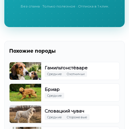
Без спама · Только полезное · Отписка в 1 клик
Похожие породы
Гамильтонстёваре
Средние
Охотничьи
Бриар
Средние
Словацкий чувач
Средние
Сторожевые