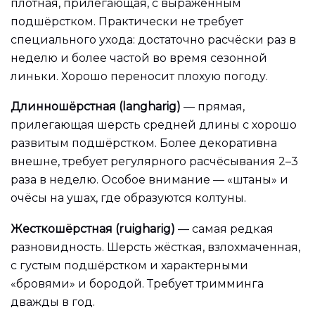
плотная, прилегающая, с выраженным
подшёрстком. Практически не требует
специального ухода: достаточно расчёски раз в
неделю и более частой во время сезонной
линьки. Хорошо переносит плохую погоду.
Длинношёрстная (langharig)
— прямая,
прилегающая шерсть средней длины с хорошо
развитым подшёрстком. Более декоративна
внешне, требует регулярного расчёсывания 2–3
раза в неделю. Особое внимание — «штаны» и
очёсы на ушах, где образуются колтуны.
Жесткошёрстная (ruigharig)
— самая редкая
разновидность. Шерсть жёсткая, взлохмаченная,
с густым подшёрстком и характерными
«бровями» и бородой. Требует тримминга
дважды в год.