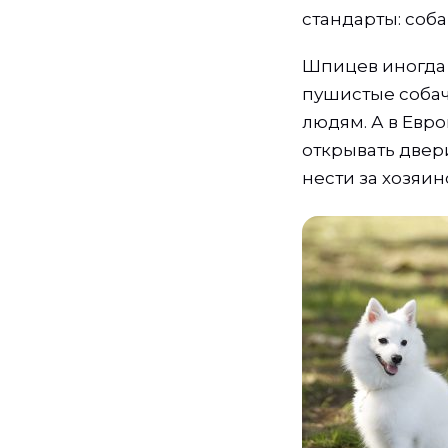
стандарты: соба
Шпицев иногда 
пушистые соба
людям. А в Евр
открывать двер
нести за хозяи