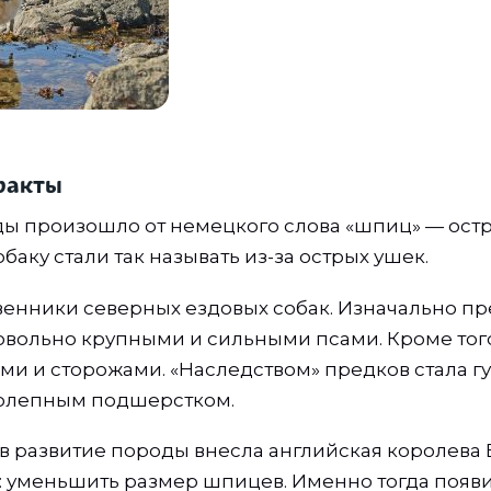
факты
ы произошло от немецкого слова «шпиц» — ост
баку стали так называть из-за острых ушек.
енники северных ездовых собак. Изначально пр
вольно крупными и сильными псами. Кроме того
ами и сторожами. «Наследством» предков стала г
колепным подшерстком.
в развитие породы внесла английская королева 
: уменьшить размер шпицев. Именно тогда появ