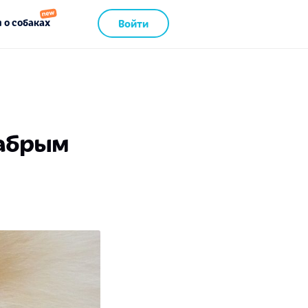
 о собаках
Войти
абрым