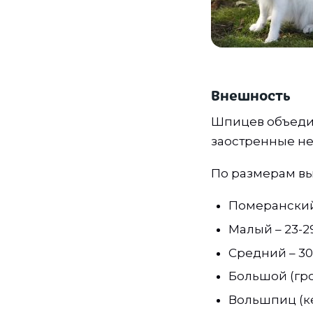
Внешность
Шпицев объедин
заостренные не
По размерам вы
Померанский 
Малый – 23-29 
Средний – 30-3
Большой (грос
Вольшпиц (кее