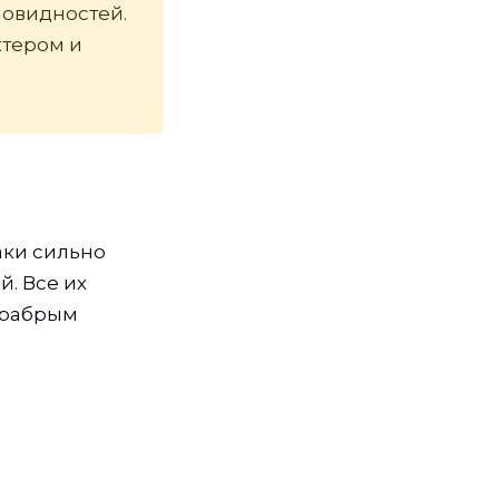
новидностей.
ктером и
аки сильно
. Все их
храбрым