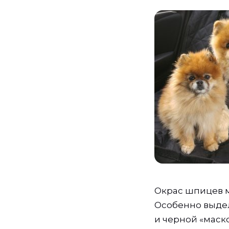
Окрас шпицев м
Особенно выдел
и черной «маско