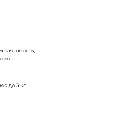
истая шерсть,
пине.
с до 3 кг;