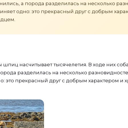
нились, а порода разделилась на несколько раз
диняет одно: это прекрасный друг с добрым хара
дцем.
 шпиц насчитывает тысячелетия. В ходе них соб
порода разделилась на несколько разновидностей
о: это прекрасный друг с добрым характером и 