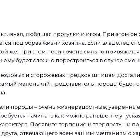
активная, любящая прогулки и игры. При этом он
тся под образ жизни хозяина. Если владелец спо
кой же. При этом песик очень сильно привяжется 
и ему будет сложно перестроиться в случае смен
т ездовых и сторожевых предков шпицам достал
 самый маленький представитель породы будет 
на.
ели породы – очень жизнерадостные, уверенные 
требуется начинать как можно раньше, не упуска
арактера. Проявите терпение и твердость – и по
 друга, отвечающего всем вашим мечтаниям о ха