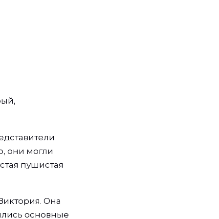
рый,
едставители
, они могли
устая пушистая
Виктория. Она
ились основные