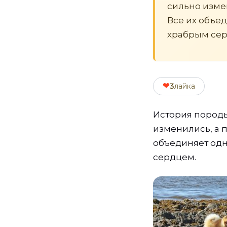
сильно изме
Все их объе
храбрым сер
❤
3
лайка
История породы
изменились, а 
объединяет одн
сердцем.