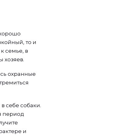
 хорошо
койный, то и
к семье, в
ы хозяев.
ись охранные
стремиться
в себе собаки.
я период
лучите
рактере и