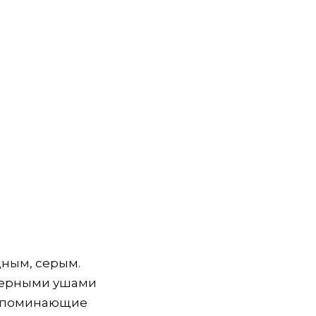
ным, серым.
 черными ушами
 напоминающие