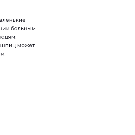
маленькие
оции больным
людям:
, шпиц может
и.