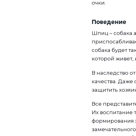
очки.
Поведение
Шпиц – собака 
приспосабливае
собака будет та
которой живет, 
В наследство о
качества. Даже
защитить хозяи
Все представит
Их воспитание 
формирования х
замечательного