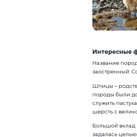
Интересные 
Название пород
заостренный. Со
Шпицы – родств
породы были до
служить пастух
шерсть с вели
Большой вклад 
задалась целью