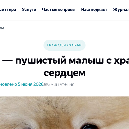
ситтера
Услуги
Частые вопросы
Наш подкаст
Журнал
ем
ПОРОДЫ СОБАК
 — пушистый малыш с хр
сердцем
новлено 5 июня 2026
6 мин чтения