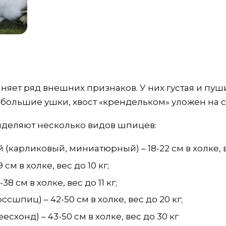
яет ряд внешних признаков. У них густая и пуш
большие ушки, хвост «крендельком» уложен на с
деляют несколько видов шпицев:
(карликовый, миниатюрный) – 18-22 см в холке, ве
см в холке, вес до 10 кг;
8 см в холке, вес до 11 кг;
сшпиц) – 42-50 см в холке, вес до 20 кг;
схонд) – 43-50 см в холке, вес до 30 кг