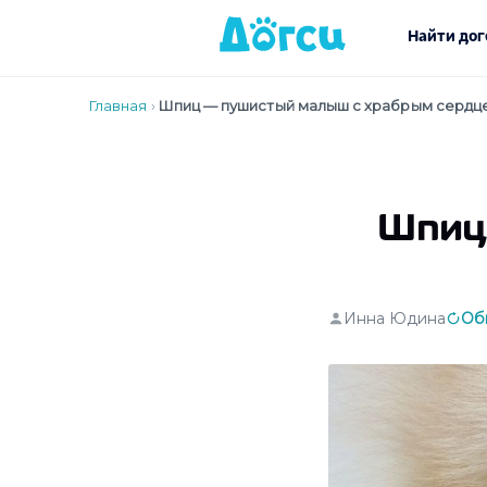
Найти дог
Главная
›
Шпиц — пушистый малыш с храбрым сердц
Шпиц
Инна Юдина
Об