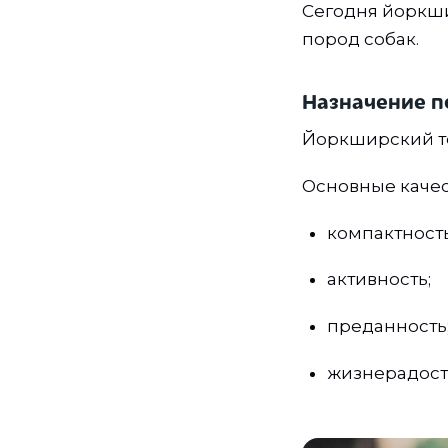
Сегодня йоркши
пород собак.
Назначение 
Йоркширский те
Основные качес
компактность
активность;
преданность
жизнерадост