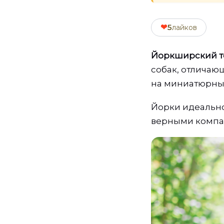
❤
5
лайков
Йоркширский тер
собак, отличаю
на миниатюрный
Йорки идеально
верными компа