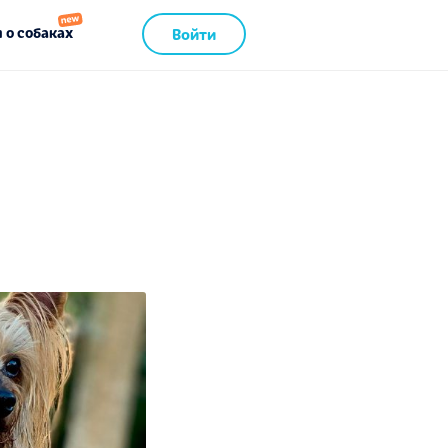
 о собаках
Войти