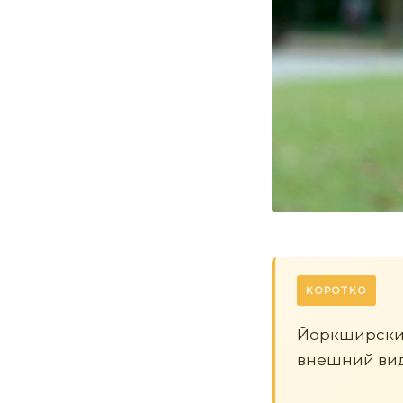
КОРОТКО
Йоркширский 
внешний вид