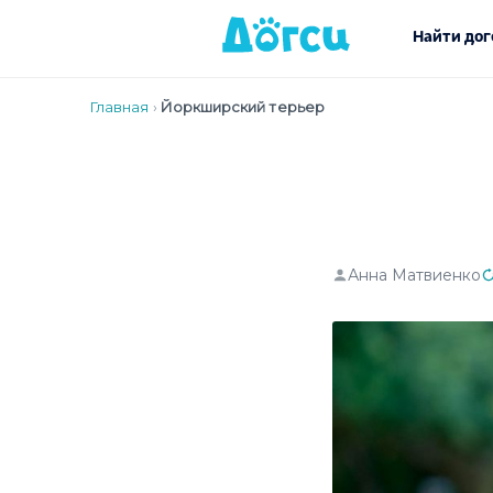
Найти дог
Главная
›
Йоркширский терьер
Анна Матвиенко