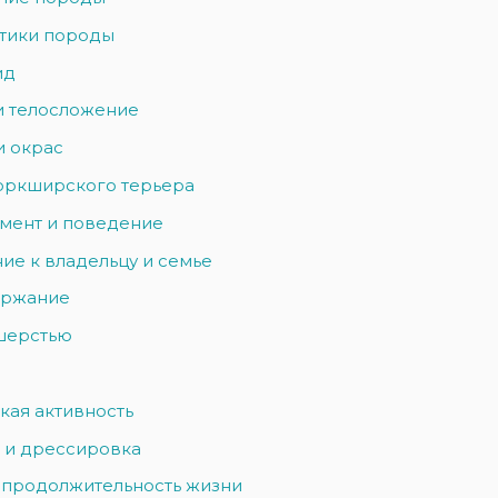
тики породы
ид
и телосложение
и окрас
оркширского терьера
мент и поведение
ие к владельцу и семье
ержание
 шерстью
кая активность
 и дрессировка
 продолжительность жизни