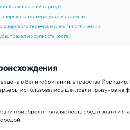
дит йоркширский терьер?
кширского терьера: уход и стрижки
ркширского терьера и риск гипогликемии
убы, трахея и хрупкость костей
происхождения
ведена в Великобритании, в графстве Йоркшир.
рьеры использовались для ловли грызунов на ф
баки приобрели популярность среди знати и ст
ородой.