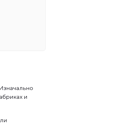
 Изначально
абриках и
али