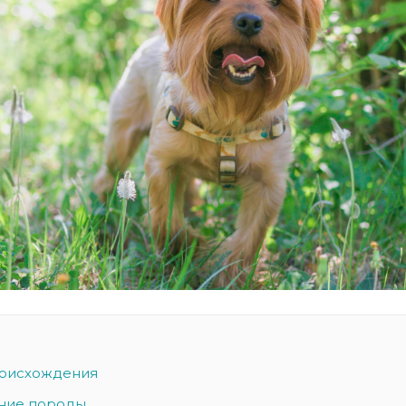
роисхождения
ние породы