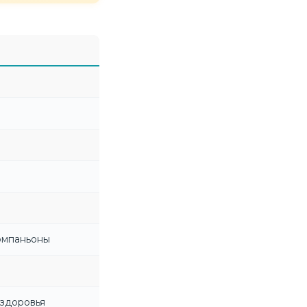
омпаньоны
 здоровья