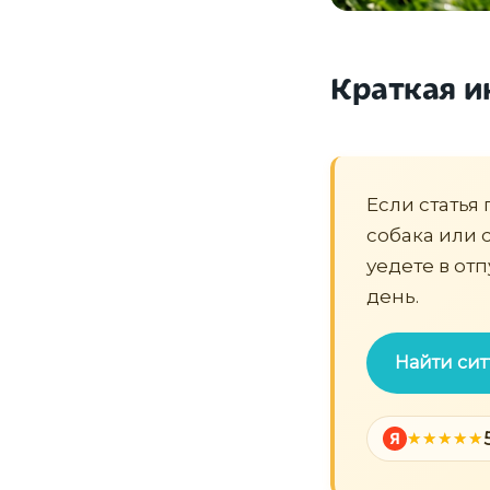
Краткая и
Если статья 
собака или с
уедете в от
день.
Найти сит
Я