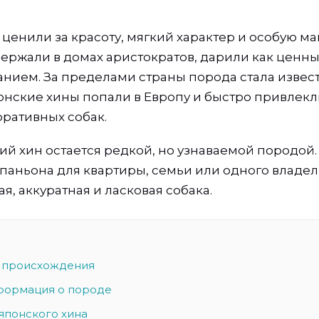
 ценили за красоту, мягкий характер и особую м
держали в домах аристократов, дарили как ценн
нием. За пределами страны порода стала извес
понские хины попали в Европу и быстро привлек
ративных собак.
й хин остается редкой, но узнаваемой породой. 
аньона для квартиры, семьи или одного владел
, аккуратная и ласковая собака.
 происхождения
формация о породе
японского хина