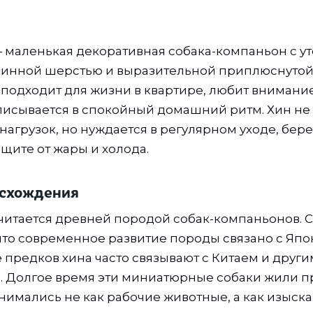
 маленькая декоративная собака-компаньон с у
инной шерстью и выразительной приплюснутой 
подходит для жизни в квартире, любит внимание
писывается в спокойный домашний ритм. Хин не 
нагрузок, но нуждается в регулярном уходе, бе
щите от жары и холода.
исхождения
читается древней породой собак-компаньонов. 
 что современное развитие породы связано с Япо
предков хина часто связывают с Китаем и друг
. Долгое время эти миниатюрные собаки жили п
нимались не как рабочие животные, а как изыск