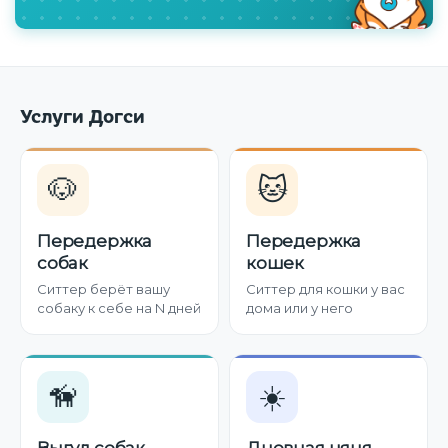
Услуги Догси
🐶
🐱
Передержка
Передержка
собак
кошек
Ситтер берёт вашу
Ситтер для кошки у вас
собаку к себе на N дней
дома или у него
🦮
☀️