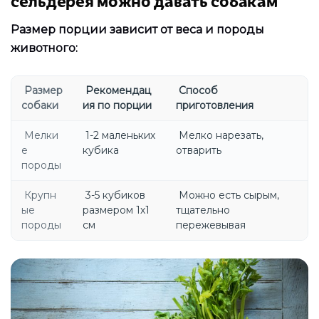
Размер порции зависит от веса и породы
животного:
Размер
Рекомендац
Способ
собаки
ия по порции
приготовления
Мелки
1-2 маленьких
Мелко нарезать,
е
кубика
отварить
породы
Крупн
3-5 кубиков
Можно есть сырым,
ые
размером 1х1
тщательно
породы
см
пережевывая