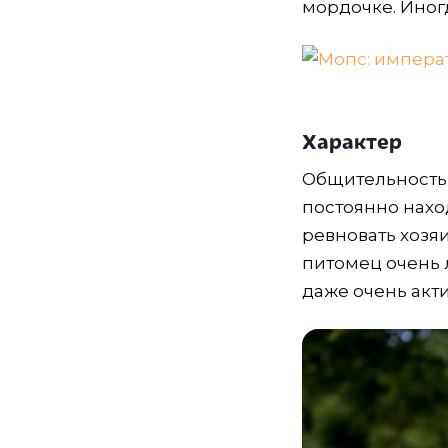
мордочке. Иног
Характер
Общительность 
постоянно наход
ревновать хозя
питомец очень л
даже очень акт