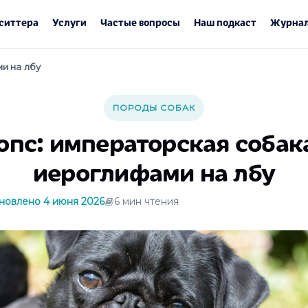
ситтера
Услуги
Частые вопросы
Наш подкаст
Журнал
и на лбу
ПОРОДЫ СОБАК
пс: императорская собак
иероглифами на лбу
новлено 4 июня 2026
6 мин чтения