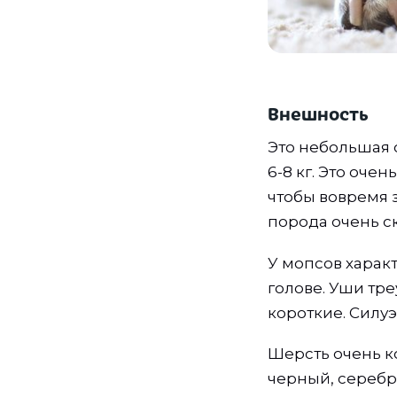
Внешность
Это небольшая 
6-8 кг. Это оче
чтобы вовремя 
порода очень с
У мопсов харак
голове. Уши тре
короткие. Силуэ
Шерсть очень ко
черный, серебр