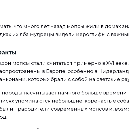
мать, что много лет назад мопсы жили в домах зн
ках их лба мудрецы видели иероглифы с важны
факты
дой мопсы стали считаться примерно в XVI веке,
аспространены в Европе, особенно в Нидерланд
аньонами, которых брали с собой на светские рау
 породы насчитывает намного больше времени.
кописях упоминаются небольшие, коренастые соб
и были прародители современных мопсов и, возм
од.