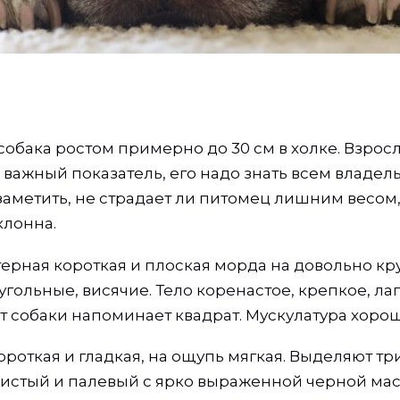
собака ростом примерно до 30 см в холке. Взрос
нь важный показатель, его надо знать всем владе
заметить, не страдает ли питомец лишним весом,
клонна.
терная короткая и плоская морда на довольно кр
угольные, висячие. Тело коренастое, крепкое, л
т собаки напоминает квадрат. Мускулатура хорош
роткая и гладкая, на ощупь мягкая. Выделяют три
истый и палевый с ярко выраженной черной мас