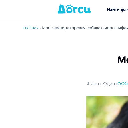
Найти дог
Главная
›
Мопс: императорская собака с иероглифам
Мо
Инна Юдина
Об