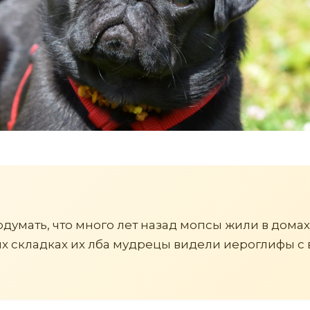
одумать, что много лет назад мопсы жили в домах
х складках их лба мудрецы видели иероглифы с