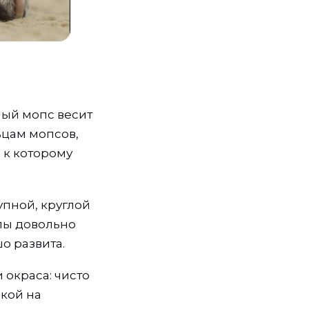
лый мопс весит
льцам мопсов,
 к которому
упной, круглой
апы довольно
о развита.
 окраса: чисто
кой на