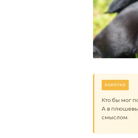
КОРОТКО
Кто бы мог п
А в плюшевы
смыслом.