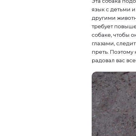
Эта собака под
язык с детьми 
другими животн
требует повыше
собаке, чтобы о
глазами, следит
преть. Поэтому
радовал вас все