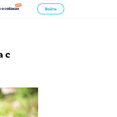
 о собаках
Войти
а с