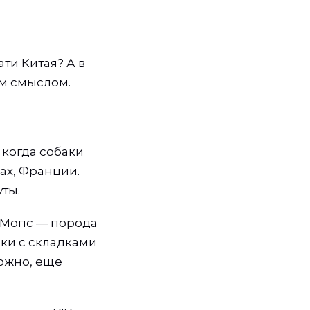
ати Китая? А в
м смыслом.
 когда собаки
ах, Франции.
ты.
 Мопс — порода
аки с складками
ожно, еще