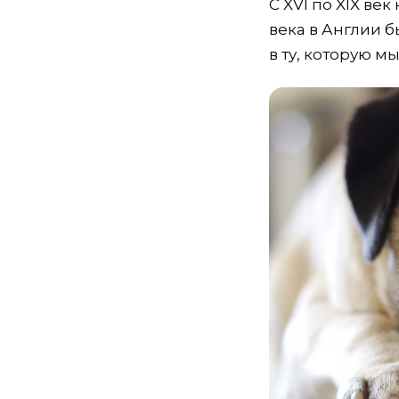
С XVI по XIX ве
века в Англии 
в ту, которую м