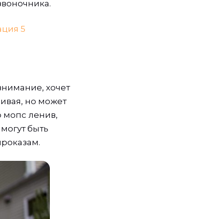
звоночника.
внимание, хочет
ивая, но может
 мопс ленив,
 могут быть
проказам.