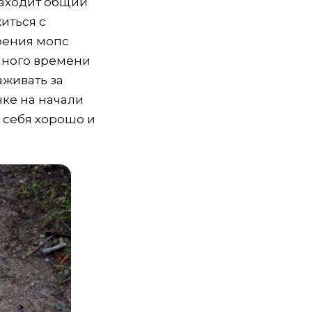
находит общий
иться с
оения мопс
много времени
аживать за
чке на начали
 себя хорошо и