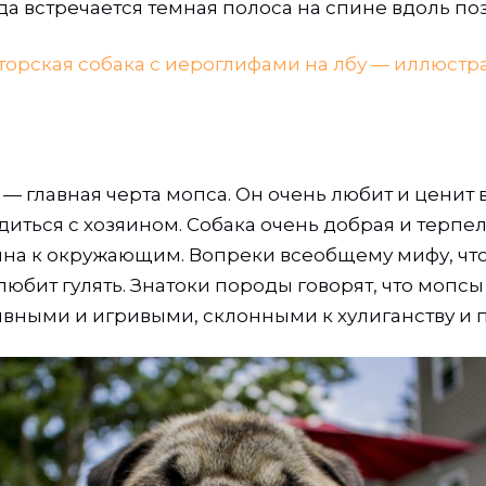
да встречается темная полоса на спине вдоль по
— главная черта мопса. Он очень любит и ценит 
иться с хозяином. Собака очень добрая и терпел
ина к окружающим. Вопреки всеобщему мифу, что
юбит гулять. Знатоки породы говорят, что мопсы
ивными и игривыми, склонными к хулиганству и 