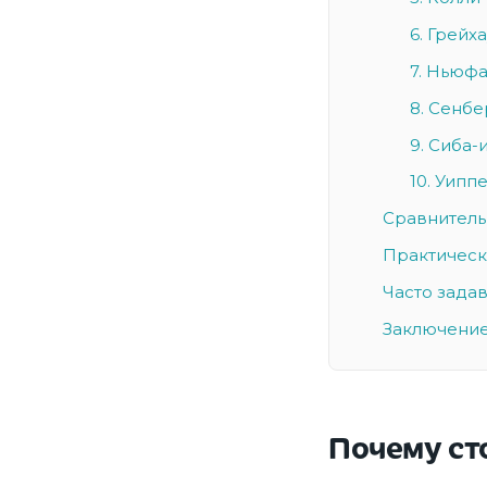
6. Грейх
7. Ньюф
8. Сенб
9. Сиба-
10. Уипп
Сравнитель
Практическ
Часто зада
Заключение
Почему сто