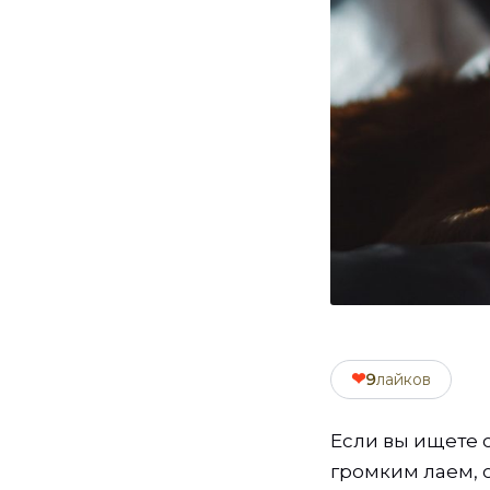
❤
9
лайков
Если вы ищете 
громким лаем, 