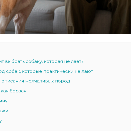
т выбрать собаку, которая не лает?
од собак, которые практически не лают
описания молчаливых пород
ская борзая
-ину
нджи
у