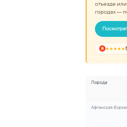
отъезде или
городах — п
Посмотре
Я
Порода
Афганская борза