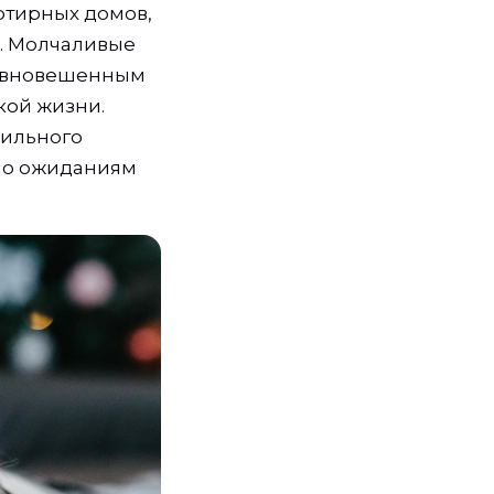
ртирных домов,
е. Молчаливые
уравновешенным
кой жизни.
вильного
ало ожиданиям