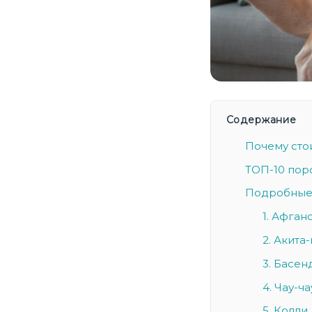
Содержание
Почему стои
ТОП-10 пор
Подробные 
1. Афган
2. Акита
3. Басе
4. Чау-ча
5. Колли