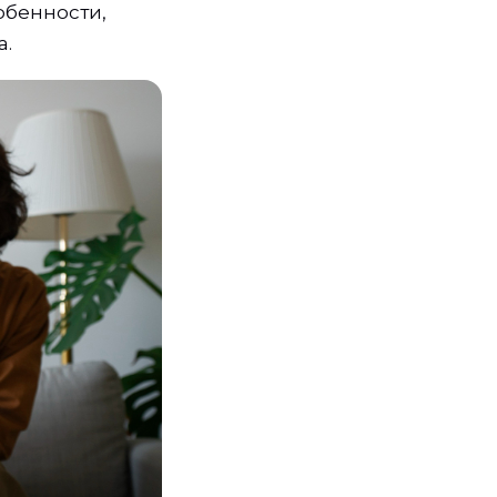
обенности,
а.