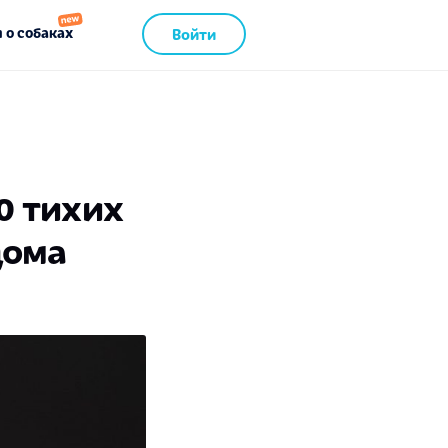
 о собаках
Войти
0 тихих
дома