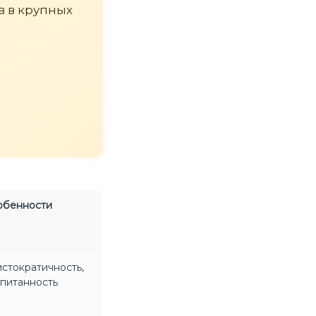
в в крупных
обенности
стократичность,
питанность