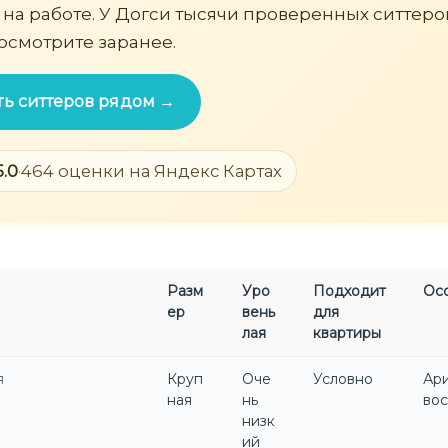
 на работе. У Догси тысячи проверенных ситтеро
осмотрите заранее.
ть ситтеров рядом →
5.0
·
464 оценки на Яндекс Картах
Разм
Уро
Подходит
Ос
ер
вень
для
лая
квартиры
я
Круп
Оче
Условно
Ари
ная
нь
вос
низк
ий