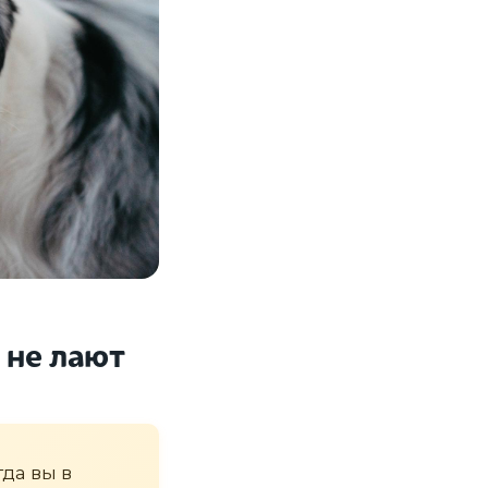
 не лают
гда вы в