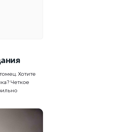
дания
томец. Хотите
ка? Четкое
вильно