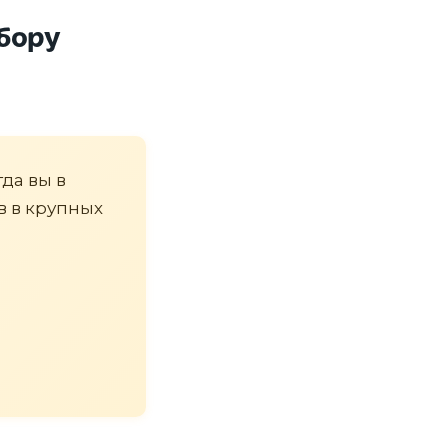
дбору
гда вы в
в в крупных