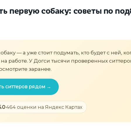
ть первую собаку: советы по по
баку — а уже стоит подумать, кто будет с ней, ко
 на работе. У Догси тысячи проверенных ситтеро
осмотрите заранее.
ть ситтеров рядом →
5.0
·
464 оценки на Яндекс Картах