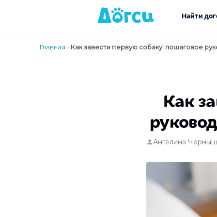
Найти дог
Главная
›
Как завести первую собаку: пошаговое ру
Как з
руковод
Ангелина Черныш