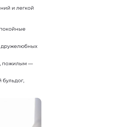
ний и легкой
спокойные
 и дружелюбных
, пожилым —
 бульдог,