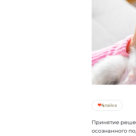
❤
4
лайка
Принятие решен
осознанного по