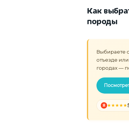
Как выбра
породы
Выбираете со
отъезде или
городах — п
Посмотре
Я