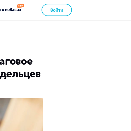
 о собаках
Войти
аговое
адельцев