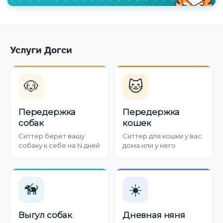
Услуги Догси
🐶
🐱
Передержка
Передержка
собак
кошек
Ситтер берёт вашу
Ситтер для кошки у вас
собаку к себе на N дней
дома или у него
🦮
☀️
Выгул собак
Дневная няня