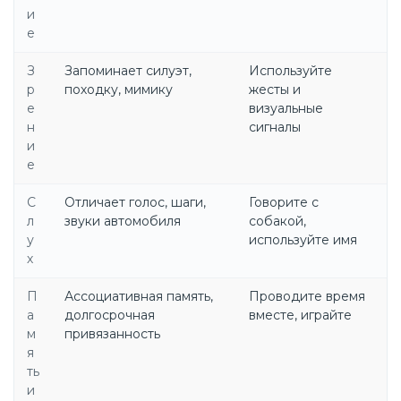
и
е
З
Запоминает силуэт,
Используйте
р
походку, мимику
жесты и
е
визуальные
н
сигналы
и
е
С
Отличает голос, шаги,
Говорите с
л
звуки автомобиля
собакой,
у
используйте имя
х
П
Ассоциативная память,
Проводите время
а
долгосрочная
вместе, играйте
м
привязанность
я
ть
и