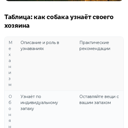
Таблица: как собака узнаёт своего
хозяина
М
Описание и роль в
Практические
е
узнаваниях
рекомендации
х
а
н
и
з
м
О
Узнаёт по
Оставляйте вещи с
б
индивидуальному
вашим запахом
о
запаху
н
я
н