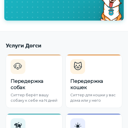
Услуги Догси
🐶
🐱
Передержка
Передержка
собак
кошек
Ситтер берёт вашу
Ситтер для кошки у вас
собаку к себе на N дней
дома или у него
🦮
☀️