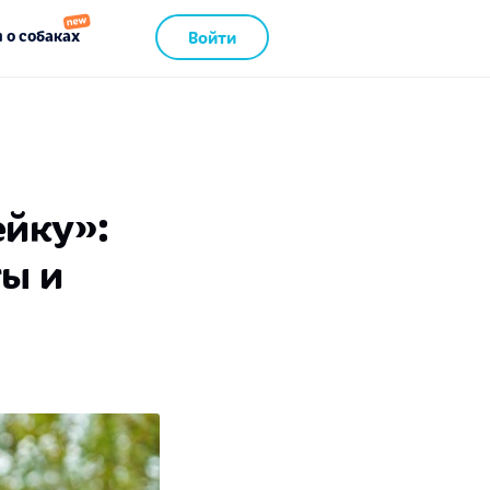
 о собаках
Войти
ейку»:
ты и