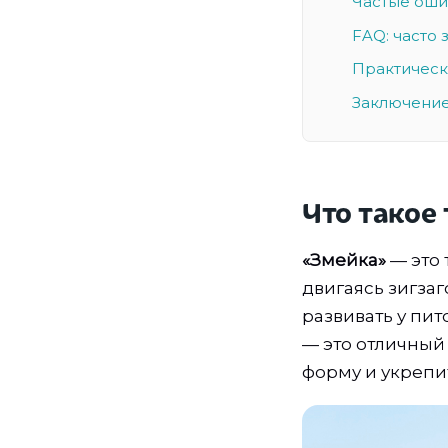
Частые оши
FAQ: часто
Практическ
Заключение
Что такое
«Змейка»
— это 
двигаясь зигзаг
развивать у пи
— это отличный
форму и укрепи