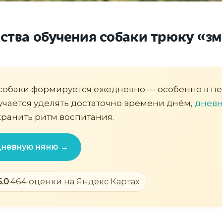
тва обучения собаки трюку «з
собаки формируется ежедневно — особенно в пе
учается уделять достаточно времени днём,
дневн
ранить ритм воспитания.
 дневную няню →
5.0
·
464 оценки на Яндекс Картах