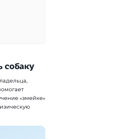
ь собаку
владельца,
 помогает
учение «змейке»
физическую