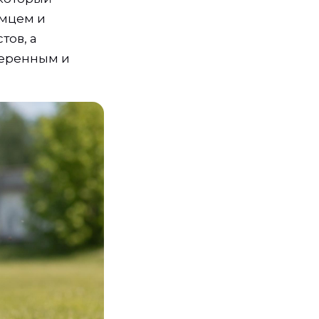
омцем и
тов, а
веренным и