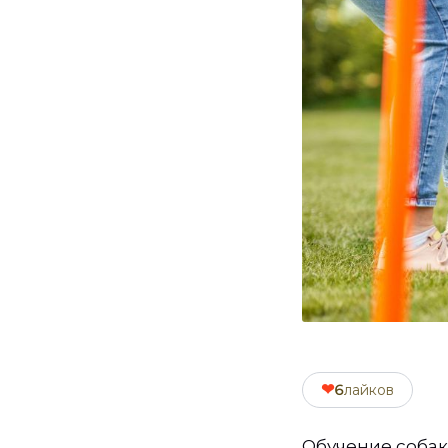
❤
6
лайков
Обучение собак