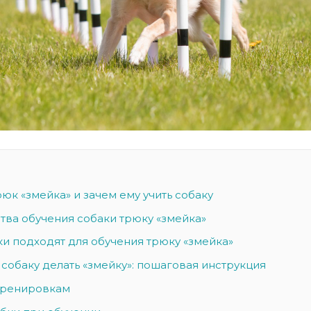
рюк «змейка» и зачем ему учить собаку
ва обучения собаки трюку «змейка»
ки подходят для обучения трюку «змейка»
 собаку делать «змейку»: пошаговая инструкция
тренировкам