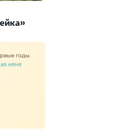
мейка»
рвые годы.
ая няня