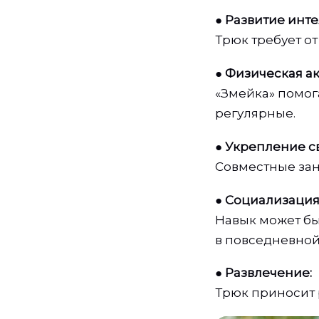
●
Развитие инте
Трюк требует о
●
Физическая ак
«Змейка» помог
регулярные.
●
Укрепление св
Совместные зан
●
Социализация
Навык может бы
в повседневной
●
Развлечение:
Трюк приносит р