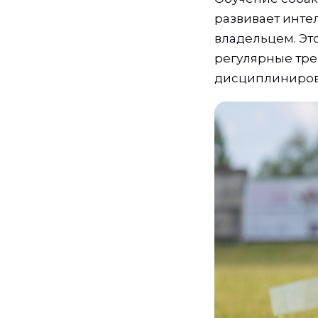
развивает инте
владельцем. Это
регулярные тре
дисциплиниро