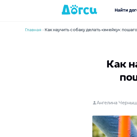
Найти дог
Главная
›
Как научить собаку делать «змейку»: поша
Как н
пош
Ангелина Черныш