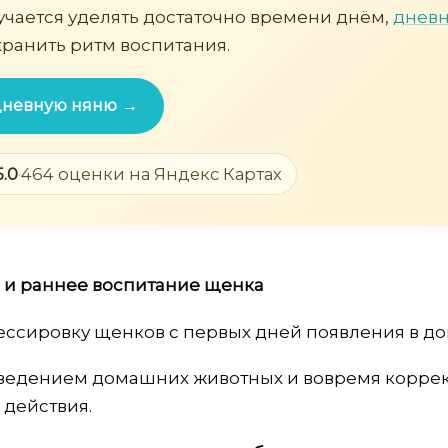
учается уделять достаточно времени днём,
дневн
ранить ритм воспитания.
 дневную няню →
5.0
·
464 оценки на Яндекс Картах
а и раннее воспитание щенка
ссировку щенков с первых дней появления в до
оведением домашних животных и вовремя корре
действия.