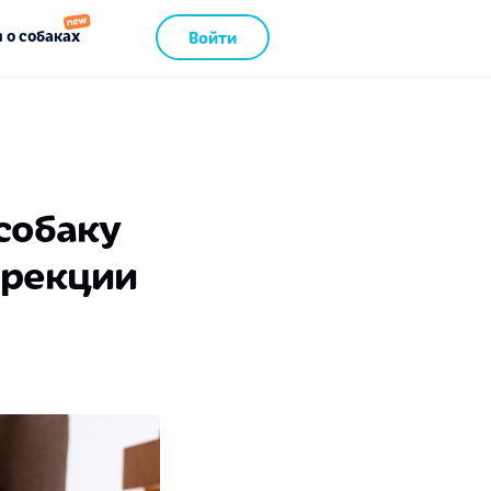
 о собаках
Войти
собаку
ррекции