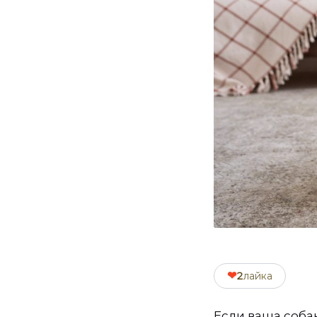
❤
2
лайка
Если ваша собак