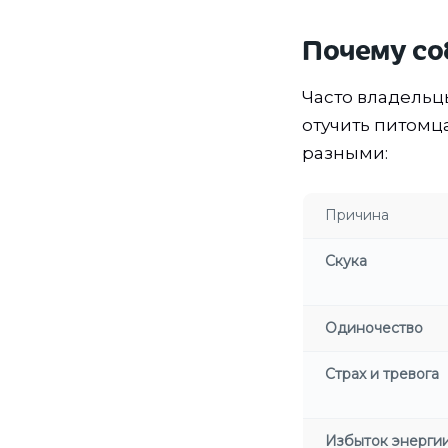
Почему со
Часто владельцы
отучить питомц
разными:
Причина
Скука
Одиночество
Страх и тревога
Избыток энерги