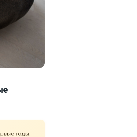
ые
рвые годы.