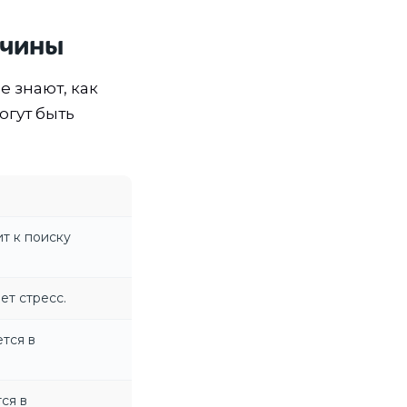
ичины
е знают, как
огут быть
т к поиску
ет стресс.
тся в
ся в