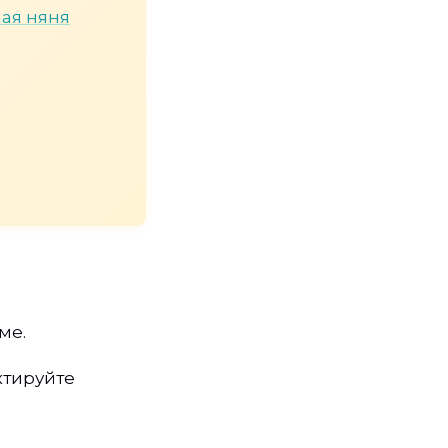
ая няня
ме.
ктируйте