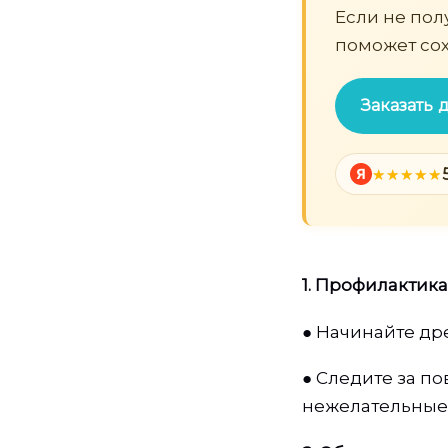
Если не пол
поможет сох
Заказать
Я
1. Профилактик
●
Начинайте дре
●
Следите за п
нежелательные 