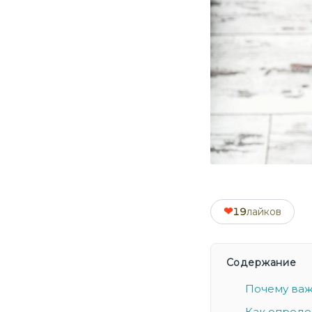
❤
19
лайков
Содержание
Почему важ
Как опреде