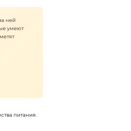
за ней
рые умеют
аметят
ества питания.