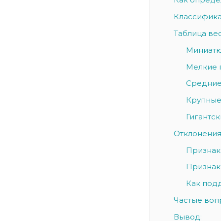
Классифика
Таблица ве
Миниатю
Мелкие п
Средние 
Крупные 
Гигантск
Отклонения 
Признак
Признаки
Как под
Частые воп
Вывод: