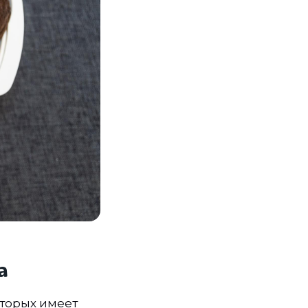
а
оторых имеет