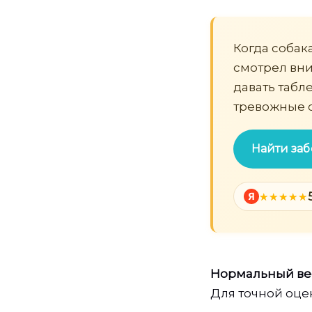
Когда собак
смотрел вни
давать табле
тревожные 
Найти заб
Я
Нормальный ве
Для точной оце