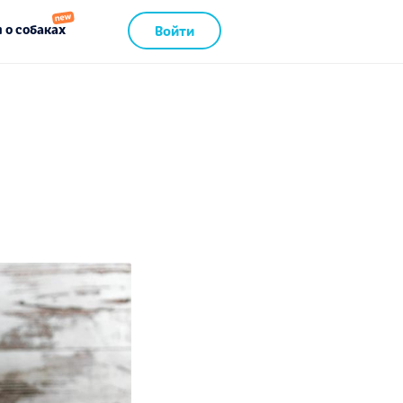
 о собаках
Войти