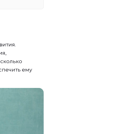
вития.
ия,
 сколько
спечить ему