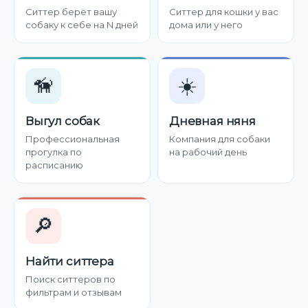
Ситтер берёт вашу
Ситтер для кошки у вас
собаку к себе на N дней
дома или у него
🦮
☀️
Выгул собак
Дневная няня
Профессиональная
Компания для собаки
прогулка по
на рабочий день
расписанию
🔎
Найти ситтера
Поиск ситтеров по
фильтрам и отзывам