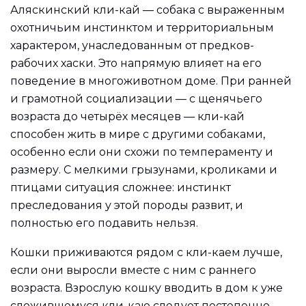
Аляскинский кли-кай — собака с выраженным
охотничьим инстинктом и территориальным
характером, унаследованным от предков-
рабочих хаски. Это напрямую влияет на его
поведение в многоживотном доме. При ранней
и грамотной социализации — с щенячьего
возраста до четырёх месяцев — кли-кай
способен жить в мире с другими собаками,
особенно если они схожи по темпераменту и
размеру. С мелкими грызунами, кроликами и
птицами ситуация сложнее: инстинкт
преследования у этой породы развит, и
полностью его подавить нельзя.
Кошки приживаются рядом с кли-каем лучше,
если они выросли вместе с ним с раннего
возраста. Взрослую кошку вводить в дом к уже
сложившемуся кли-каю следует постепенно,