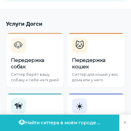
Услуги Догси
🐶
🐱
Передержка
Передержка
собак
кошек
Ситтер берёт вашу
Ситтер для кошки у вас
собаку к себе на N дней
дома или у него
🦮
☀️
Выгул собак
Дневная няня
×
🐶
Найти ситтера в моём городе
→
Профессиональная
Компания для собаки