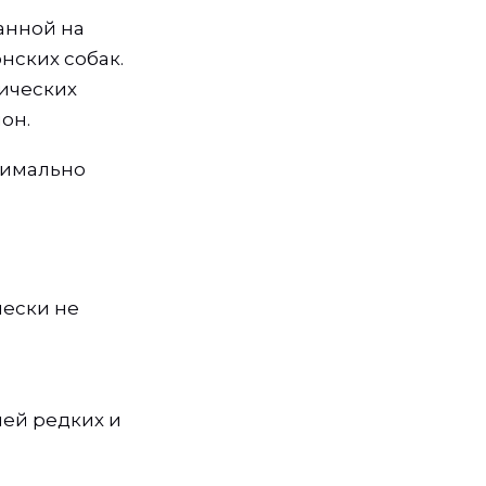
анной на
нских собак.
гических
он.
симально
чески не
ей редких и