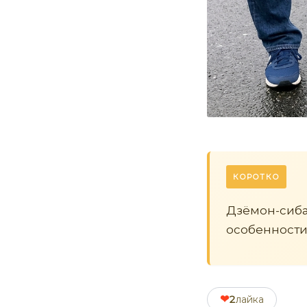
КОРОТКО
Дзёмон-сиба
особенности
❤
2
лайка