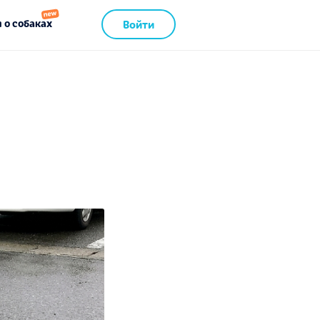
 о собаках
Войти