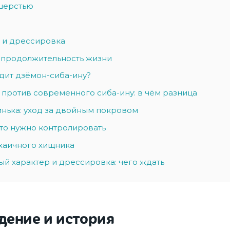
 шерстью
 и дрессировка
 продолжительность жизни
дит дзёмон-сиба-ину?
 против современного сиба-ину: в чём разница
инька: уход за двойным покровом
что нужно контролировать
хаичного хищника
й характер и дрессировка: чего ждать
ение и история