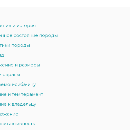
ние и история
нное состояние породы
тики породы
ид
жение и размеры
и окрасы
зёмон-сиба-ину
ие и темперамент
ие к владельцу
ержание
кая активность