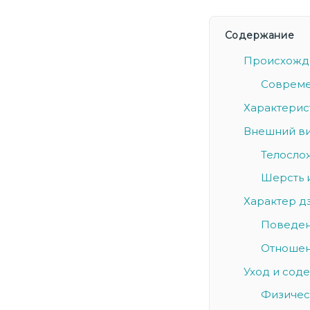
Содержание
Происхожде
Совреме
Характерис
Внешний в
Телосло
Шерсть 
Характер д
Поведен
Отношен
Уход и сод
Физичес