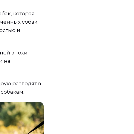
бак, которая
еменных собак
остью и
вней эпохи
и на
рую разводят в
собакам.