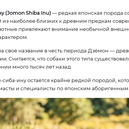
у (Jomon Shiba Inu)
— редкая японская порода со
й из наиболее близких к древним предкам совр
ивотные привлекают внимание необычной внешн
арактером.
а своё название в честь периода Дзёмон — дре
и. Считается, что собаки этого типа существовал
нии много тысяч лет назад.
-сиба-ину остаётся крайне редкой породой, кото
иасты и специалисты по японским аборигенным 