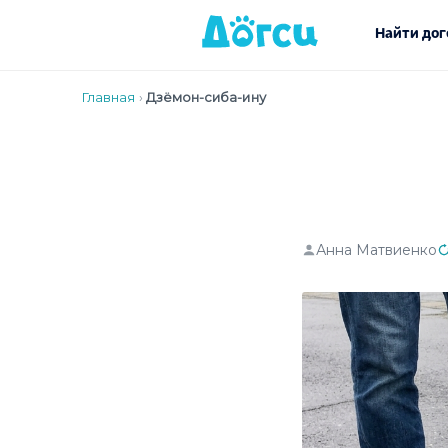
Найти дог
Главная
›
Дзёмон-сиба-ину
Анна Матвиенко