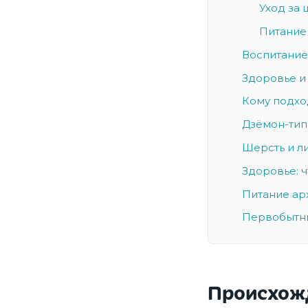
Уход за
Питание
Воспитание
Здоровье и
Кому подхо
Дзёмон-тип
Шерсть и л
Здоровье: 
Питание ар
Первобытны
Происхожд