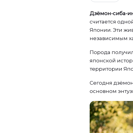
Дзёмон-сиба-ин
считается одно
Японии. Эти ж
независимым х
Порода получил
японской истори
территории Япо
Сегодня дзёмон
основном энтуз