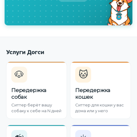
Услуги Догси
🐶
🐱
Передержка
Передержка
собак
кошек
Ситтер берёт вашу
Ситтер для кошки у вас
собаку к себе на N дней
дома или у него