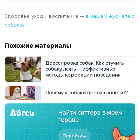
Здоровье, уход и воспитание —
в нашем журнале о
собаках
.
Похожие материалы
Дрессировка собак: Как отучить
собаку лаять — эффективные
методы коррекции поведения
Почему у собаки пропал аппетит?
Найти ситтера в моём
городе
→
Перейти