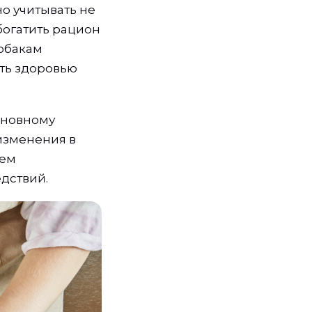
о учитывать не
богатить рацион
обакам
ить здоровью
сновному
изменения в
лем
дствий.