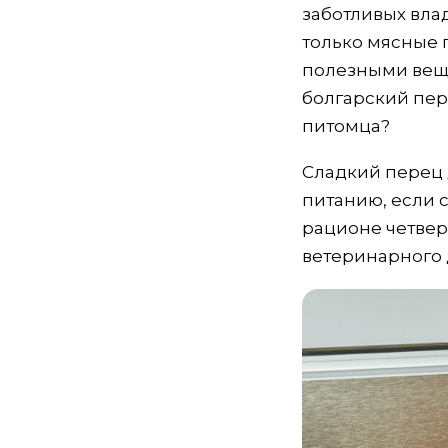
заботливых вла
только мясные п
полезными веще
болгарский пер
питомца?
Сладкий перец 
питанию, если 
рационе четвер
ветеринарного 