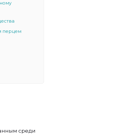
сному
щества
м перцем
ванным среди