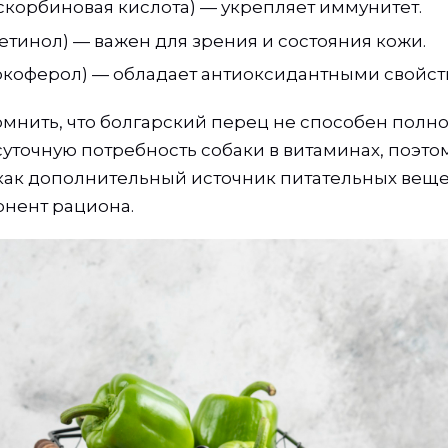
скорбиновая кислота) — укрепляет иммунитет.
етинол) — важен для зрения и состояния кожи.
окоферол) — обладает антиоксидантными свойст
омнить, что болгарский перец не способен полн
уточную потребность собаки в витаминах, поэтом
как дополнительный источник питательных вещес
нент рациона.