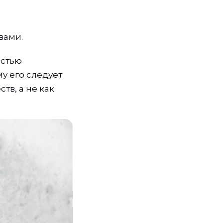
вами.
остью
у его следует
тв, а не как