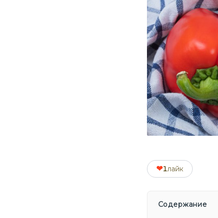
❤
1
лайк
Содержание