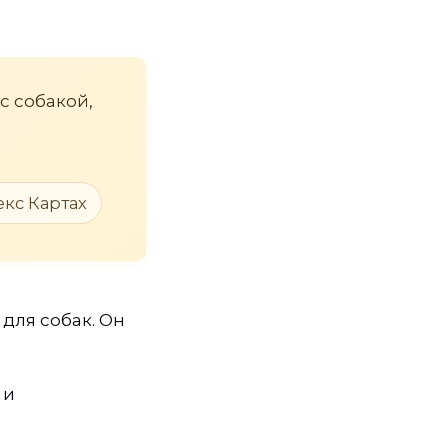
 с собакой,
екс Картах
для собак. Он
 и