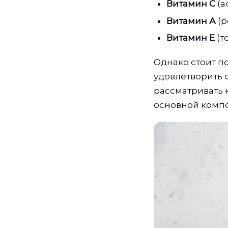
Витамин С
(а
Витамин А
(р
Витамин Е
(т
Однако стоит п
удовлетворить с
рассматривать 
основной компо