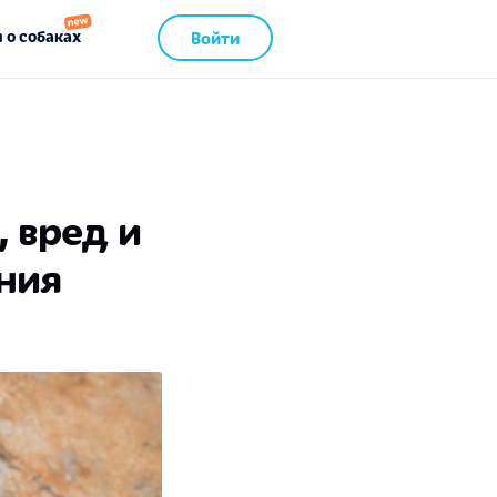
 о собаках
Войти
, вред и
ния