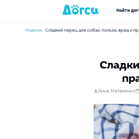
Найти дог
Главная
›
Сладкий перец для собак: польза, вред и 
Сладкий
пр
Анна Матвиенко