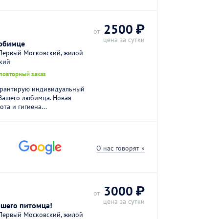
2500 ₽
от
цена за сутки
Любимце
Первый Московский, жилой
кий
повторный заказ
арантирую индивидуальный
 Вашего любимца. Новая
та и гигиена...
О нас говорят »
3000 ₽
от
цена за сутки
ашего питомца!
Первый Московский, жилой