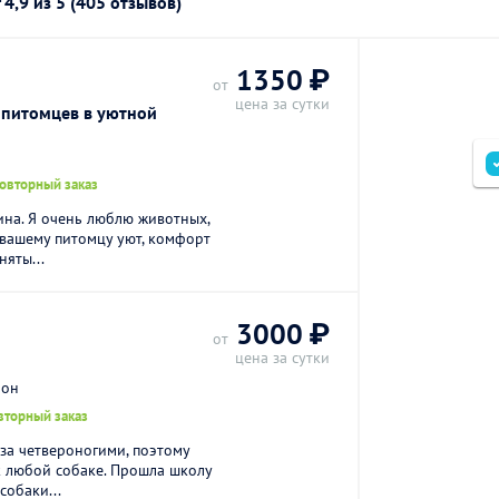
г
4,9
из 5 (405 отзывов)
1350 ₽
от
цена за сутки
 питомцев в уютной
повторный заказ
ина. Я очень люблю животных,
 вашему питомцу уют, комфорт
няты...
3000 ₽
от
цена за сутки
йон
вторный заказ
за четвероногими, поэтому
к любой собаке. Прошла школу
собаки...