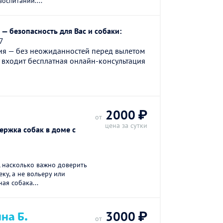
воспитании....
— безопасность для Вас и собаки:
7
ия — без неожиданностей перед вылетом
 входит бесплатная онлайн-консультация
2000 ₽
от
цена за сутки
ржка собак в доме с
 насколько важно доверить
ку, а не вольеру или
ая собака...
на Б.
3000 ₽
от