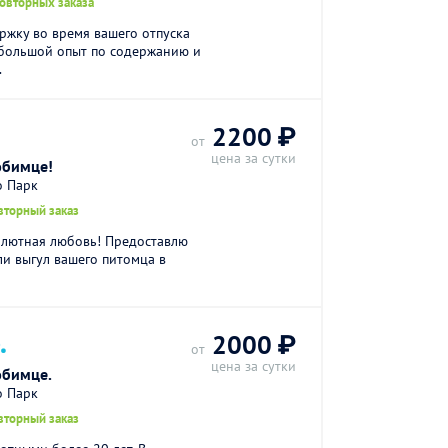
повторных заказа
ржку во время вашего отпуска
большой опыт по содержанию и
.
2200 ₽
от
цена за сутки
юбимце!
о Парк
вторный заказ
олютная любовь! Предоставлю
и выгул вашего питомца в
.
2000 ₽
от
цена за сутки
юбимце.
о Парк
вторный заказ