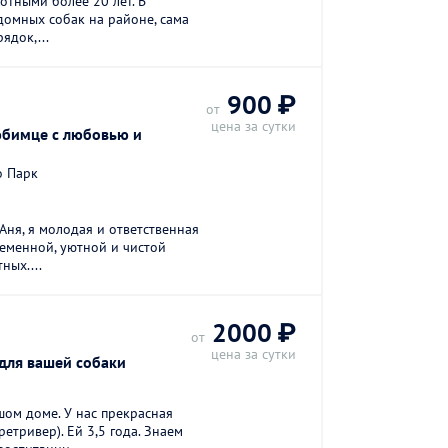
тными более 20 лет. В
домных собак на районе, сама
ядок,...
900 ₽
от
цена за сутки
юбимце с любовью и
о Парк
Аня, я молодая и ответственная
ременной, уютной и чистой
ных....
2000 ₽
от
цена за сутки
для вашей собаки
ом доме. У нас прекрасная
етривер). Ей 3,5 года. Знаем