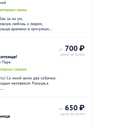
кий
повторных заказа
ак за их ум,
ловную любовь к людям,
льше времени в прогулках...
700 ₽
от
цена за сутки
питомце!
о Парк
вторных заказов
сть! Со мной жили две собачки:
лодым человеком. Раньше,к
..
650 ₽
от
цена за сутки
бимце