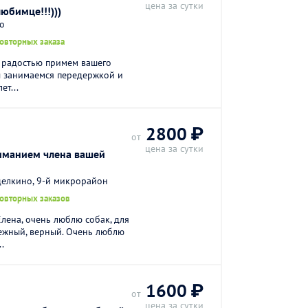
цена за сутки
юбимце!!!)))
о
повторных заказа
С радостью примем вашего
Мы занимаемся передержкой и
ет...
2800 ₽
от
цена за сутки
ниманием члена вашей
делкино, 9-й микрорайон
повторных заказов
лена, очень люблю собак, для
дежный, верный. Очень люблю
.
1600 ₽
от
цена за сутки