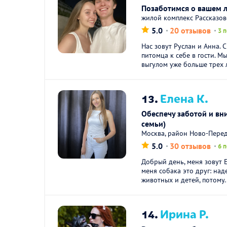
Позаботимся о вашем л
жилой комплекс Рассказов
5.0
20 отзывов
3 
Нас зовут Руслан и Анна. 
питомца к себе в гости. 
выгулом уже больше трех л
13.
Елена К.
Обеспечу заботой и в
семьи)
Москва, район Ново-Пере
5.0
30 отзывов
6 
Добрый день, меня зовут Е
меня собака это друг: на
животных и детей, потому..
14.
Ирина Р.