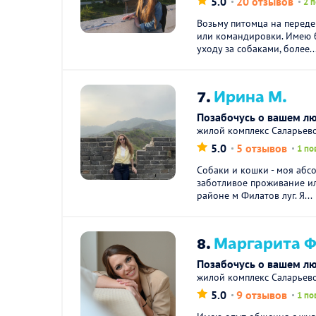
5.0
20 отзывов
2 
Возьму питомца на переде
или командировки. Имею 
уходу за собаками, более..
7.
Ирина М.
Позабочусь о вашем л
жилой комплекс Саларьев
5.0
5 отзывов
1 по
Собаки и кошки - моя абс
заботливое проживание ил
районе м Филатов луг. Я...
8.
Маргарита Ф
Позабочусь о вашем л
жилой комплекс Саларьев
5.0
9 отзывов
1 по