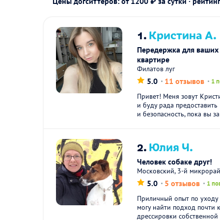
Цены догситтеров: от 1200 ₽ за сутки · рейтин
1.
Кристина А.
Передержка для ваших
квартире
Филатов луг
5.0
11 отзывов
1 
Привет! Меня зовут Крист
и буду рада предоставить
и безопасность, пока вы за
2.
Юлия Ч.
Человек собаке друг!
Московский, 3-й микрора
5.0
5 отзывов
1 по
Приличный опыт по уходу 
могу найти подход почти 
дрессировки собственной 