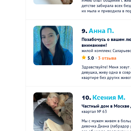
Имею опыт общения с живо
детстве забирала всех без
их мыла и приводила в пор
9.
Анна П.
Позабочусь о вашем л
вниманием!
жилой комплекс Саларьев
5.0
3 отзыва
Здравствуйте! Меня зовут 
девушка, живу одна в сов
квартире без других живот
10.
Ксения М.
Частный дом в Москве 
квартал № 63
Мы с мужем живем в больш
девочка Диана (лабрадор р