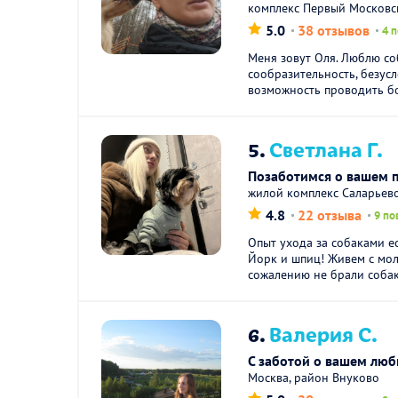
комплекс Первый Московс
5.0
38 отзывов
4 
Меня зовут Оля. Люблю соб
сообразительность, безус
возможность проводить бо
5.
Светлана Г.
Позаботимся о вашем 
жилой комплекс Саларьев
4.8
22 отзыва
9 по
Опыт ухода за собаками е
Йорк и шпиц! Живем с мо
сожалению не брали собак.
6.
Валерия С.
C заботой о вашем лю
Москва, район Внуково