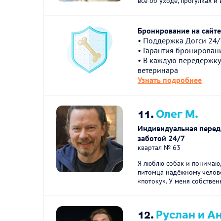
все об уходе, прогулках и 
Бронирование на сайте 
• Поддержка Догси 24/
• Гарантия бронирован
• В каждую передержку
ветеринара
Узнать подробнее
11.
Олег М.
Индивидуальная переде
заботой 24/7
квартал № 63
Я люблю собак и понимаю,
питомца надёжному челове
«потоку». У меня собственн
12.
Руслан и Ан