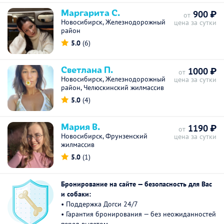
Маргарита С.
900 ₽
от
Новосибирск, Железнодорожный
цена за сутки
район
5.0
(6)
Светлана П.
1000 ₽
от
Новосибирск, Железнодорожный
цена за сутки
район, Челюскинский жилмассив
5.0
(4)
Мария В.
1190 ₽
от
Новосибирск, Фрунзенский
цена за сутки
жилмассив
5.0
(1)
Бронирование на сайте — безопасность для Вас
и собаки:
• Поддержка Догси 24/7
• Гарантия бронирования — без неожиданностей