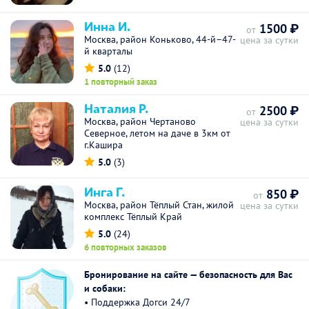
Инна И.
1500 ₽
от
Москва, район Коньково, 44-й–47-
цена за сутки
й кварталы
5.0
(12)
1 повторный заказ
Наталия Р.
2500 ₽
от
Москва, район Чертаново
цена за сутки
Северное, летом на даче в 3км от
г.Кашира
5.0
(3)
Инга Г.
850 ₽
от
Москва, район Тёплый Стан, жилой
цена за сутки
комплекс Тёплый Край
5.0
(24)
6 повторных заказов
Бронирование на сайте — безопасность для Вас
и собаки:
• Поддержка Догси 24/7