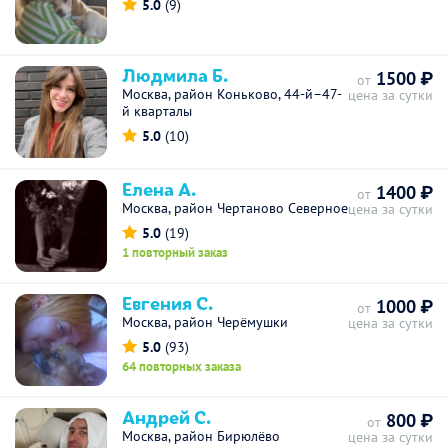
5.0
(9)
Людмила Б.
1500 ₽
от
Москва, район Коньково, 44-й–47-
цена за сутки
й кварталы
5.0
(10)
Елена А.
1400 ₽
от
Москва, район Чертаново Северное
цена за сутки
5.0
(19)
1 повторный заказ
Евгения С.
1000 ₽
от
Москва, район Черёмушки
цена за сутки
5.0
(93)
64 повторных заказа
Андрей С.
800 ₽
от
Москва, район Бирюлёво
цена за сутки