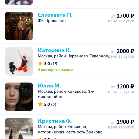
Елизавета П.
1700 ₽
от
ЖК Прокшино
цена за сутки
Катерина К.
2000 ₽
от
Москва, район Чертаново Северное
цена за сутки
5.0
(19)
4 повторных заказа
Юлия М.
1200 ₽
от
Москва, район Коньково, 1-й
цена за сутки
микрорайон
5.0
(3)
Кристина Ф.
1900 ₽
от
Москва, район Коньково,
цена за сутки
историческая местность Брёхово