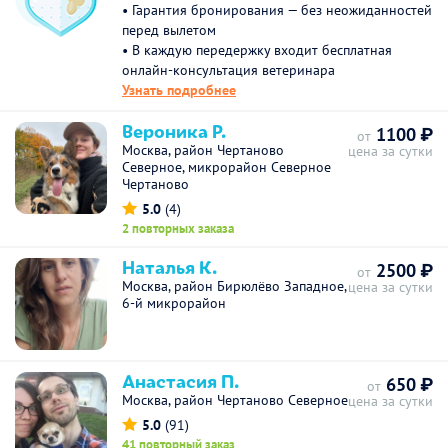
• Гарантия бронирования — без неожиданностей
перед вылетом
• В каждую передержку входит бесплатная
онлайн-консультация ветеринара
Узнать подробнее
Вероника Р.
1100 ₽
от
Москва, район Чертаново
цена за сутки
Северное, микрорайон Северное
Чертаново
5.0
(4)
2 повторных заказа
Наталья К.
2500 ₽
от
Москва, район Бирюлёво Западное,
цена за сутки
6-й микрорайон
Анастасия П.
650 ₽
от
Москва, район Чертаново Северное
цена за сутки
5.0
(91)
41 повторный заказ