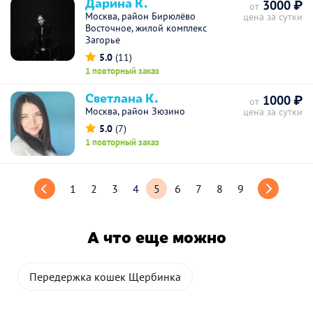
Дарина К.
3000 ₽
от
Москва, район Бирюлёво
цена за сутки
Восточное, жилой комплекс
Загорье
5.0
(11)
1 повторный заказ
Светлана К.
1000 ₽
от
Москва, район Зюзино
цена за сутки
5.0
(7)
1 повторный заказ
1
2
3
4
5
6
7
8
9
А что еще можно
Передержка кошек Щербинка