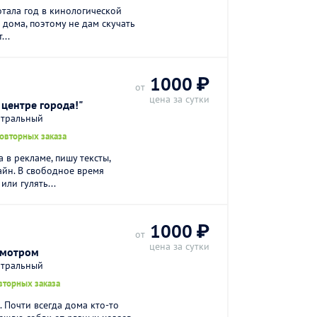
отала год в кинологической
 дома, поэтому не дам скучать
...
1000 ₽
от
цена за сутки
 центре города!"
нтральный
повторных заказа
 в рекламе, пишу тексты,
йн. В свободное время
ли гулять...
1000 ₽
от
цена за сутки
смотром
нтральный
вторных заказа
 Почти всегда дома кто-то