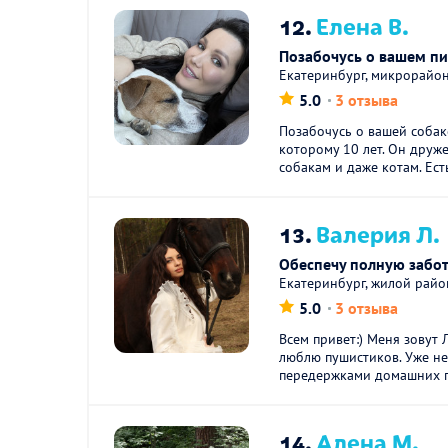
12.
Елена В.
Позабочусь о вашем п
Екатеринбург, микрорайо
5.0
3 отзыва
Позабочусь о вашей собаке
которому 10 лет. Он друж
собакам и даже котам. Есть
13.
Валерия Л.
Обеспечу полную забо
Екатеринбург, жилой рай
5.0
3 отзыва
Всем привет:) Меня зовут 
люблю пушистиков. Уже н
передержками домашних п
14.
Алена М.