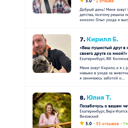
5.0
2 отзыва
Добрый день! Меня зовут 
детства, поэтому решила п
кинолог. Опыт ухода и выгу
7.
Кирилл Б.
«Ваш пушистый друг в 
своего друга со мной!»
Екатеринбург, ЖК Космона
Меня зовут Кирилл, и я с 
навыки в уходе за животн
я занимаюсь заботой о...
8.
Юлия Т.
Позабочусь о вашем че
Екатеринбург, Верх-Исетс
Визовский
5.0
35 отзывов
7 