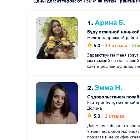
Цены догситтеров: от 750 ₽ за сутки · рейтинг
1.
Арина Б.
Буду отличной нянькой
Железнодорожный район
5.0
34 отзыва
14 п
Здравствуйте) Меня зовут
мы с мамой по счастливой
сайт и решили официально
2.
Эмма Н.
С удовольствием позаб
Екатеринбург, микрорайон
Долина
5.0
2 отзыва
Для меня собаки это про н
У меня есть своя маленька
пожилая и не конфликтная,