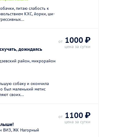
обачки, питаю слабость к
овольствием КХС, йорки, ши-
грессивных...
1000 ₽
от
цена за сутки
скучать, дожидаясь
дзевский район, микрорайон
ольшую собаку и окончила
но был маленький метис
ляют своих...
1100 ₽
от
цена за сутки
алыше!
он ВИЗ, ЖК Нагорный