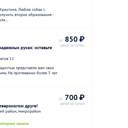
Кристина. Люблю собак с
олучить второе образование -
ла...
850 ₽
от
цена за сутки
надежных руках: оставьте
втов 11
радостью представлю вам свои
ыми. На протяжении более 5 лет
700 ₽
от
цена за сутки
твероногом друге!
кий район, микрорайон
повторных заказов