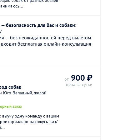
мещаю собак от разных хозяев
занимаюсь...
— безопасность для Вас и собаки:
7
ия — без неожиданностей перед вылетом
 входит бесплатная онлайн-консультация
900 ₽
от
цена за сутки
род собак
он Юго-Западный, жилой
торный заказ
: выучу одну команду с вашим
ерриториально нахожусь виз/
...