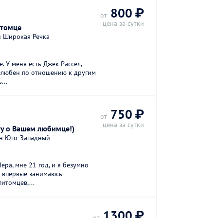
800 ₽
от
цена за сутки
итомце
н Широкая Речка
. У меня есть Джек Рассел,
елюбен по отношению к другим
...
750 ₽
от
цена за сутки
ту о Вашем любимце!)
он Юго-Западный
Лера, мне 21 год, и я безумно
е впервые занимаюсь
итомцев,...
1300 ₽
от