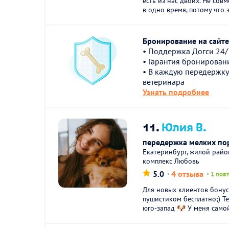
есть из нас двоих. Не сов
в одно время, потому что 
Бронирование на сайте 
• Поддержка Догси 24/
• Гарантия бронирован
• В каждую передержку
ветеринара
Узнать подробнее
11.
Юлия В.
передержка мелких по
Екатеринбург, жилой рай
комплекс Любовь
5.0
4 отзыва
1 пов
Для новых клиентов бонус
пушистиком бесплатно;) Т
юго-запад 🐶 У меня самой