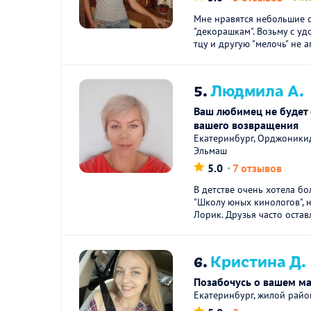
Мне нравятся небольшие с
"декорашкам". Возьму с уд
тцу и другую "мелочь" не а
5.
Людмила А.
Ваш любимец не будет 
вашего возвращения
Екатеринбург, Орджоники
Эльмаш
5.0
7 отзывов
В детстве очень хотела б
"Школу юных кинологов", 
Лорик. Друзья часто остав
6.
Кристина Д.
Позабочусь о вашем м
Екатеринбург, жилой рай