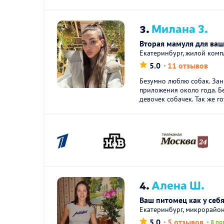
3.
Милана З.
Вторая мамуля для ва
Екатеринбург, жилой комп
5.0
11 отзывов
Безумно люблю собак. За
приложения около года. Б
девочек собачек. Так же го
4.
Алена Ш.
Ваш питомец как у себ
Екатеринбург, микрорайо
5.0
5 отзывов
8 по