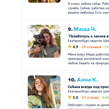
Я очень люблю собак. Раб
службе. Сейчас работаю из
вашему любимцу. Есть опыт
9.
Маша Ч.
"Позабочусь о песике в
Екатеринбург, квартал Це
4.9
28 отзывов
3 
Меня зовут Маша, работала
преподаю английский онла
люблю бывать на природе и
10.
Анна К.
Собака всегда под при
Екатеринбург, квартал Це
5.0
23 отзыва
4 по
Работаем с мужем из дома.