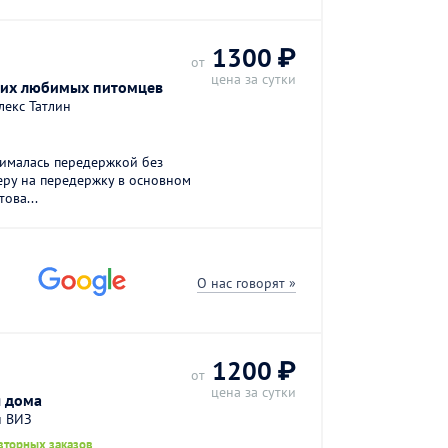
1300 ₽
от
цена за сутки
ших любимых питомцев
лекс Татлин
нималась передержкой без
еру на передержку в основном
това...
О нас говорят »
1200 ₽
от
цена за сутки
я дома
н ВИЗ
вторных заказов