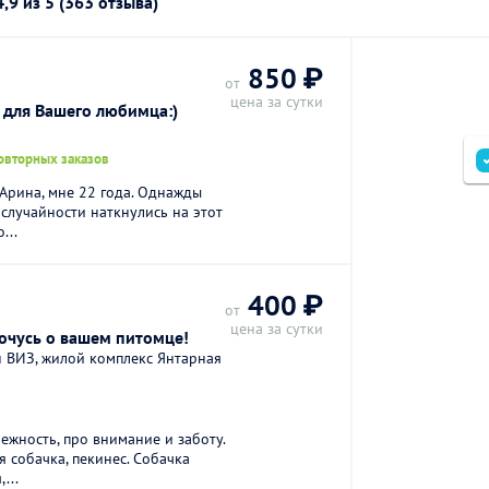
4,9
из 5 (363 отзыва)
850 ₽
от
цена за сутки
 для Вашего любимца:)
овторных заказов
 Арина, мне 22 года. Однажды
 случайности наткнулись на этот
...
400 ₽
от
цена за сутки
очусь о вашем питомце!
 ВИЗ, жилой комплекс Янтарная
ежность, про внимание и заботу.
я собачка, пекинес. Собачка
...