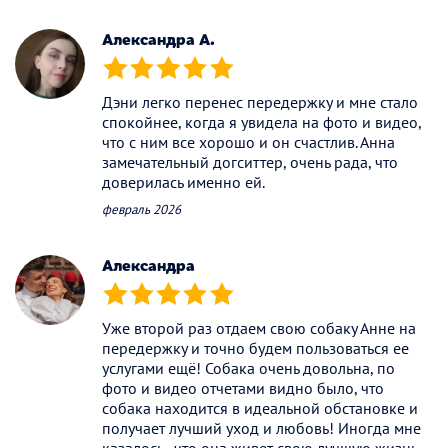
Александра А.
(*)
(*)
(*)
(*)
(*)
Дэни легко перенес передержку и мне стало
спокойнее, когда я увидела на фото и видео,
что с ним все хорошо и он счастлив. Анна
замечательный догситтер, очень рада, что
доверилась именно ей.
февраль 2026
Александра
(*)
(*)
(*)
(*)
(*)
Уже второй раз отдаем свою собаку Анне на
передержку и точно будем пользоваться ее
услугами ещё! Собака очень довольна, по
фото и видео отчетами видно было, что
собака находится в идеальной обстановке и
получает лучший уход и любовь! Иногда мне
казалось , что она живет свою лучшую жизнь