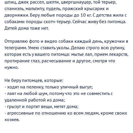
шпиц, джек рассел, шелти, цвергшнауцер, той терьер,
спаниэль, мальтипу, пудель, пражский крысарик и
дворняжки. Беру любые породы до 10 кг. С детства жила с
собаками породы скотч-терьер. Сейчас живу без питомца.
Детей дома тоже нет.
Отправляю фото и видео собаки каждый день, кружочки в
телеграмм. Умею ставить уколы. Делаю строго всю рутину,
которая есть у вашего питомца: мытье лап, прием лекарств,
протирание глаз, расчесывание и другое, смотря что
нужно.
Не беру питомцев, которые:
- ходят на пеленку, только уличный выгул;
- лаят на любой шум, потому что это не совместить с
удаленной работой из дома;
- грызут и портят вещи, метят дома;
- агрессивные по отношению ко всем людям, кроме своих
хозяев.