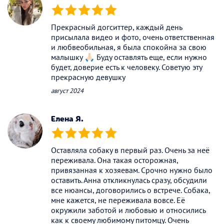
(*)
(*)
(*)
(*)
(*)
Прекрасный догситтер, каждый день
присылала видео и фото, очень ответственная
и любвеобильная, я была спокойна за свою
малышку 🙏🏻 Буду оставлять еще, если нужно
будет, доверие есть к человеку. Советую эту
прекрасную девушку
август 2024
Елена Я.
(*)
(*)
(*)
(*)
(*)
Оставляла собаку в первый раз. Очень за неё
переживала. Она такая осторожная,
привязанная к хозяевам. Срочно нужно было
оставить. Анна откликнулась сразу, обсудили
все нюансы, договорились о встрече. Собака,
мне кажется, не переживала вовсе. Её
окружили заботой и любовью и относились
как к своему любимому питомцу. Очень