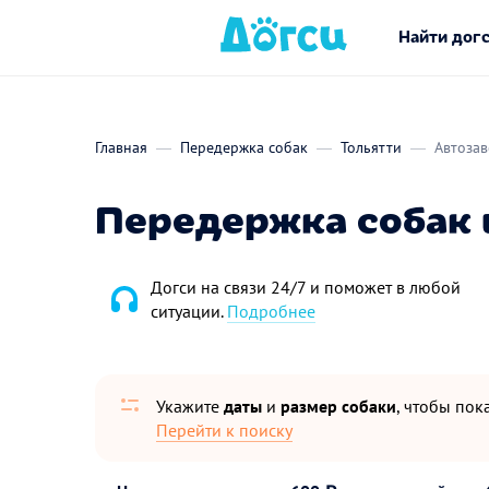
Найти дог
Главная
Передержка собак
Тольятти
Автоза
Передержка собак в
Догси на связи 24/7 и поможет в любой
ситуации.
Подробнее
Укажите
даты
и
размер собаки
, чтобы пока
Перейти к поиску