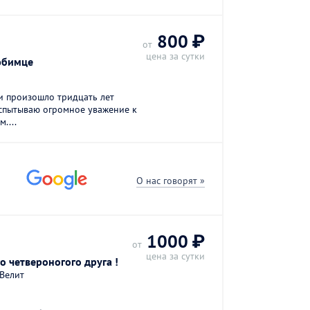
800 ₽
от
цена за сутки
юбимце
и произошло тридцать лет
 испытываю огромное уважение к
....
О нас говорят »
1000 ₽
от
цена за сутки
о четвероногого друга !
 Велит