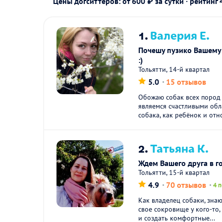
Цены догситтеров: от 600 ₽ за сутки · рейтинг
1.
Валерия Е.
Почешу пузико Вашему
:)
Тольятти, 14-й квартал
5.0
15 отзывов
Обожаю собак всех пород 
являемся счастливыми обл
собака, как ребёнок и отн
2.
Татьяна К.
Ждем Вашего друга в го
Тольятти, 15-й квартал
4.9
70 отзывов
4 
Как владелец собаки, знаю
свое сокровище у кого-то,
и создать комфортные...