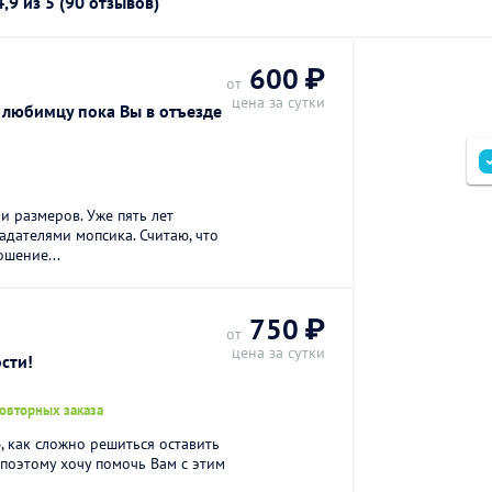
4,9
из 5 (90 отзывов)
600 ₽
от
цена за сутки
 любимцу пока Вы в отъезде
и размеров. Уже пять лет
адателями мопсика. Считаю, что
ошение...
750 ₽
от
цена за сутки
сти!
повторных заказа
, как сложно решиться оставить
 поэтому хочу помочь Вам с этим