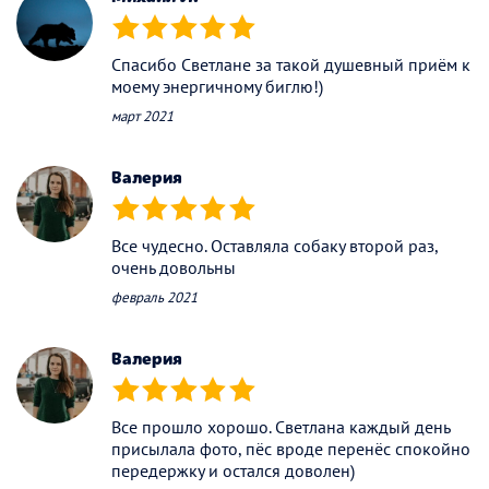
(*)
(*)
(*)
(*)
(*)
Спасибо Светлане за такой душевный приём к
моему энергичному биглю!)
март 2021
Валерия
(*)
(*)
(*)
(*)
(*)
Все чудесно. Оставляла собаку второй раз,
очень довольны
февраль 2021
Валерия
(*)
(*)
(*)
(*)
(*)
Все прошло хорошо. Светлана каждый день
присылала фото, пёс вроде перенёс спокойно
передержку и остался доволен)