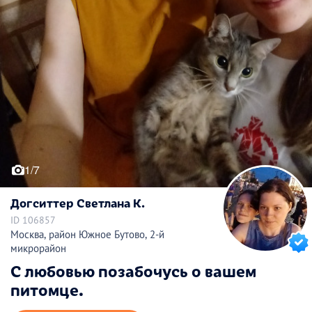
1/7
Догситтер Светлана К.
ID 106857
Москва, район Южное Бутово, 2-й
микрорайон
С любовью позабочусь о вашем
питомце.